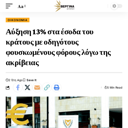
Aa
ΟΙΚΟΝΟΜΊΑ
Αύξηση 13% στα έσοδα του
κράτους με οδηγότους
φουσκωμένους φόρους λόγω της
ακρίβειας
2 Έτη Ago
5 Min Read