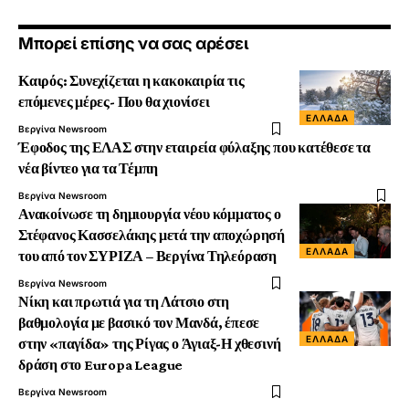
Μπορεί επίσης να σας αρέσει
Καιρός: Συνεχίζεται η κακοκαιρία τις
επόμενες μέρες- Που θα χιονίσει
ΕΛΛΆΔΑ
Βεργίνα Newsroom
Έφοδος της ΕΛΑΣ στην εταιρεία φύλαξης που κατέθεσε τα
νέα βίντεο για τα Τέμπη
Βεργίνα Newsroom
Ανακοίνωσε τη δημιουργία νέου κόμματος ο
Στέφανος Κασσελάκης μετά την αποχώρησή
ΕΛΛΆΔΑ
του από τον ΣΥΡΙΖΑ – Βεργίνα Τηλεόραση
Βεργίνα Newsroom
Νίκη και πρωτιά για τη Λάτσιο στη
βαθμολογία με βασικό τον Μανδά, έπεσε
ΕΛΛΆΔΑ
στην «παγίδα» της Ρίγας ο Άγιαξ-Η χθεσινή
δράση στο Europa League
Βεργίνα Newsroom