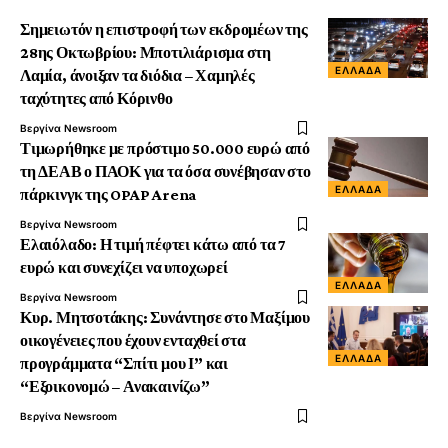
Σημειωτόν η επιστροφή των εκδρομέων της
28ης Οκτωβρίου: Μποτιλιάρισμα στη
ΕΛΛΆΔΑ
Λαμία, άνοιξαν τα διόδια – Χαμηλές
ταχύτητες από Κόρινθο
Βεργίνα Newsroom
Τιμωρήθηκε με πρόστιμο 50.000 ευρώ από
τη ΔΕΑΒ ο ΠΑΟΚ για τα όσα συνέβησαν στο
ΕΛΛΆΔΑ
πάρκινγκ της OPAP Arena
Βεργίνα Newsroom
Ελαιόλαδο: Η τιμή πέφτει κάτω από τα 7
ευρώ και συνεχίζει να υποχωρεί
ΕΛΛΆΔΑ
Βεργίνα Newsroom
Κυρ. Μητσοτάκης: Συνάντησε στο Μαξίμου
οικογένειες που έχουν ενταχθεί στα
ΕΛΛΆΔΑ
προγράμματα “Σπίτι μου Ι” και
“Εξοικονομώ – Ανακαινίζω”
Βεργίνα Newsroom