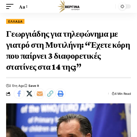
Aa
ΕΛΛΆΔΑ
Γεωργιάδης για τηλεφώνημα με
γιατρό στη Μυτιλήνη: “Έχετε κόρη
που παίρνει 3 διαφορετικές
στατίνες στα 14 της;”
2 Έτη Ago
4 Min Read