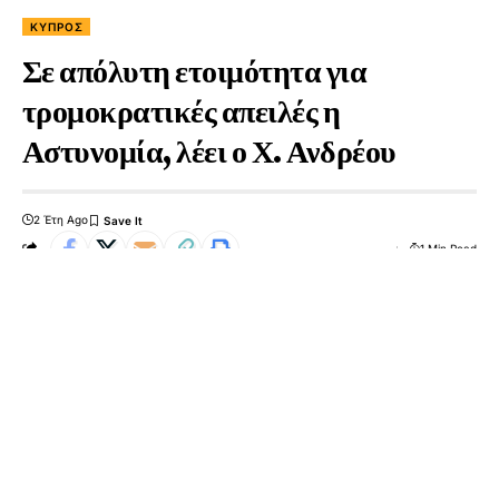
ΚΎΠΡΟΣ
Σε απόλυτη ετοιμότητα για
τρομοκρατικές απειλές η
Αστυνομία, λέει ο Χ. Ανδρέου
2 Έτη Ago
1 Min Read