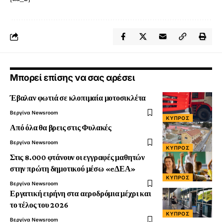
Μπορεί επίσης να σας αρέσει
Έβαλαν φωτιά σε κλοπιμαία μοτοσικλέτα
Βεργίνα Newsroom
ΚΎΠΡΟΣ
Από όλα θα βρεις στις Φυλακές
Βεργίνα Newsroom
ΚΎΠΡΟΣ
Στις 8.000 φτάνουν οι εγγραφές μαθητών
στην πρώτη δημοτικού μέσω «eΔΕΑ»
ΚΎΠΡΟΣ
Βεργίνα Newsroom
Εργατική ειρήνη στα αεροδρόμια μέχρι και
το τέλος του 2026
ΚΎΠΡΟΣ
Βεργίνα Newsroom