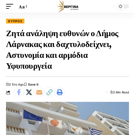
Aa
ΚΎΠΡΟΣ
Ζητά ανάληψη ευθυνών ο Δήμος
Λάρνακας και δαχτυλοδείχνει,
Αστυνομία και αρμόδια
Υφυπουργεία
2 Έτη Ago
3 Min Read