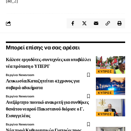
[ad_2]
Μπορεί επίσης να σας αρέσει
Κάλεσε εργοδότες-συντεχνίες και υποβάλλει
νέα πρόταση ο ΥΠΕΡΓ
ΚΎΠΡΟΣ
Βεργίνα Newsroom
Λευκωσία:Καταζητείται 42χρονος για
σοβαρά αδικήματα
ΚΎΠΡΟΣ
Βεργίνα Newsroom
Ανεξάρτητο ποινικό ανακριτή για συνθήκες
θανάτου νεαρού Πακιστανού διόρισε ο Γ.
ΚΎΠΡΟΣ
Εισαγγελέας
Βεργίνα Newsroom
Νέα πυρά Κυβερνητικών Γιατρών προς