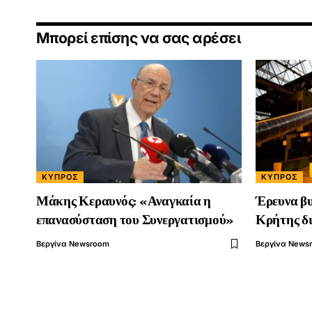
Μπορεί επίσης να σας αρέσει
ΚΎΠΡΟΣ
ΚΎΠΡΟΣ
Μάκης Κεραυνός: «Αναγκαία η
Έρευνα β
επανασύσταση του Συνεργατισμού»
Κρήτης δι
Βεργίνα Newsroom
Βεργίνα News