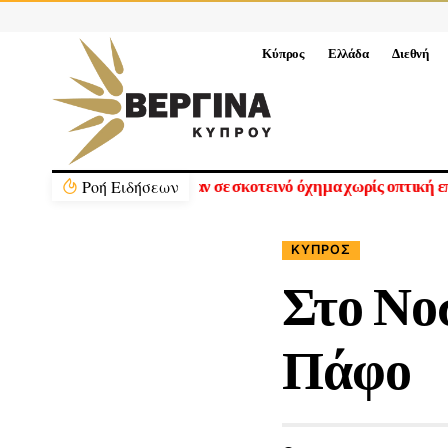
Κύπρος
Ελλάδα
Διεθνή
Ρoή Ειδήσεων
Τραμπ: «Ήμασταν έτοιμοι για τη με
ΚΎΠΡΟΣ
Στο Νο
Πάφο