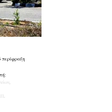
ό περίφραξη
τή:
λείων,
.Π.