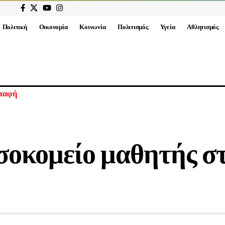
Πολιτική
Οικονομία
Κοινωνία
Πολιτισμός
Υγεία
Αθλητισμός
γαλύτερη επίθεση από τον Β’ Παγκόσμιο Πόλεμο – Το Ιράν μας π
σοκομείο μαθητής σ