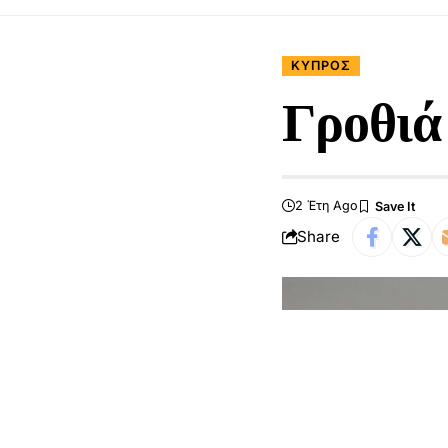
ΚΎΠΡΟΣ
Γροθιά 
2 Έτη Ago
Share