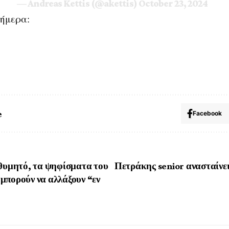
— Andreas Kettis (@akettis)
October 23, 2024
σήμερα:
e
Facebook
ιθυμητό, τα ψηφίσματα του
Πετράκης senior ανασταίνει
μπορούν να αλλάξουν “εν