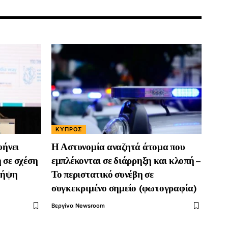
ΚΎΠΡΟΣ
φήνει
Η Αστυνομία αναζητά άτομα που
 σε σχέση
εμπλέκονται σε διάρρηξη και κλοπή –
 λήψη
Το περιστατικό συνέβη σε
συγκεκριμένο σημείο (φωτογραφία)
Βεργίνα Newsroom