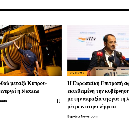
ΚΎΠΡΟΣ
υθού μεταξύ Κύπρου-
Η Ευρωπαϊκή Επιτροπή α
ενεργεί η Nexans
εκτεθειμένη την κυβέρνηση
με την απραξία της για τη
room
μέτρων στην ενέργεια
Βεργίνα Newsroom