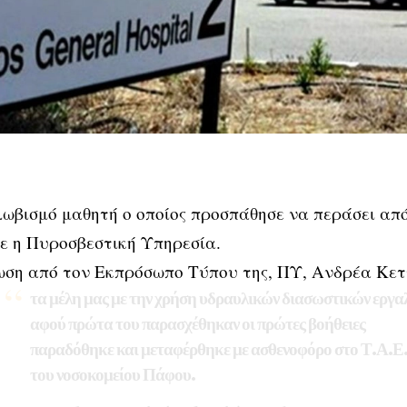
ωβισμό μαθητή ο οποίος προσπάθησε να περάσει απ
ε η Πυροσβεστική Υπηρεσία.
ωση από τον Εκπρόσωπο Τύπου της, ΠΥ, Ανδρέα Κετ
τα μέλη μας με την χρήση υδραυλικών διασωστικών εργα
αφού πρώτα του παρασχέθηκαν οι πρώτες βοήθειες
παραδόθηκε και μεταφέρθηκε με ασθενοφόρο στο Τ.Α.Ε
του νοσοκομείου Πάφου.