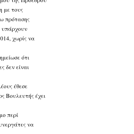
η με τους
γω πρότασης
ι υπάρχουν
014, χωρίς να
ημείωσε ότι
ς δεν είναι
έους έθεσε
ς Βουλευτής έχει
μο περί
συνεργάτες να