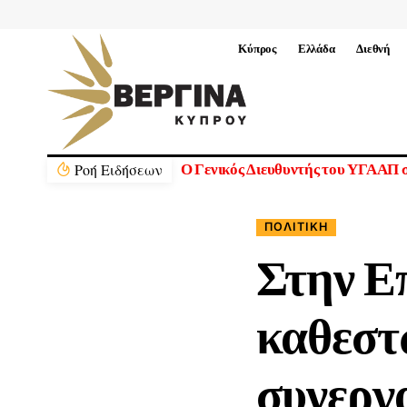
Κύπρος
Ελλάδα
Διεθνή
Ρoή Ειδήσεων
Η ΕΕ διαθέτει 1,4 δισ. ευρώ από τ
ΠΟΛΙΤΙΚΉ
Στην Ε
καθεστ
συνεργ