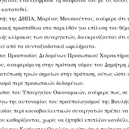
 κατατεθεί.
τής της ΔΗΠΑ, Μαρίνος Μουσιούττας, ανέφερε ότι 
ακή προσπάθεια στο παρελθόν για επίλυση του θέμ
κής κλίμακας των συνεργατών, διευκρινίζοντας ότι 
εί από τα συνταξιοδοτικά ωφελήματα.
πος Προστασίας Δεδομένων Προσωπικού Χαρακτήρα,
υ, αναφερόμενη στην πρόταση νόμου του Δημήτρη 
ατύπωση τριών σημείων στην πρόταση, ούτως ώστε 
ισμό περί προσωπικών δεδομένων.
πος του Υπουργείου Οικονομικών, ανέφερε πως, σε 
όγω της αυτονομίας του προϋπολογισμού της Βουλής,
εσίας περί κοινοβουλευτικών συνεργατών πρέπει να
υ καθορίζονται, χωρίς να ζητηθεί επιπλέον κονδύλι
δα του Κινήματος Οικολόγων είπε ότι η πρόταση ν