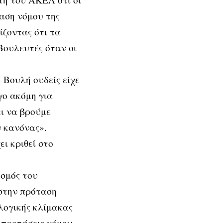
αση νόμου της
ίζοντας ότι τα
Βουλευτές όταν οι
 Βουλή ουδείς είχε
γο ακόμη για
ει να βρούμε
ν κανόνας».
ι κριθεί στο
εσμός του
 στην πρόταση
λογικής κλίμακας
 προτάσεις νόμου