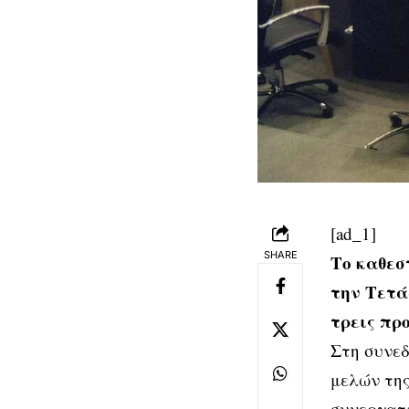
[ad_1]
SHARE
Το καθεσ
την Τετά
τρεις πρ
Στη συνεδ
μελών της
συνεργατώ