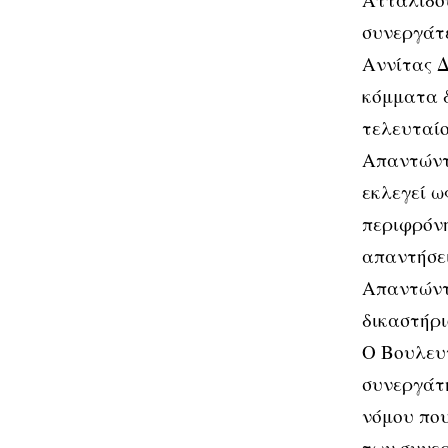
συνεργάτε
Αννίτας Δ
κόμματα δ
τελευταίο
Απαντώντα
εκλεγεί ω
περιφρόνη
απαντήσει
Απαντώντα
δικαστήρι
Ο Βουλευτ
συνεργάτη
νόμου που
των συνερ