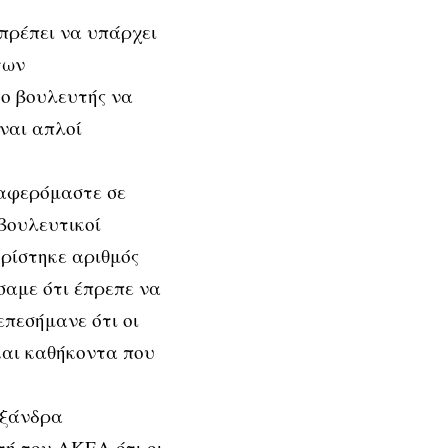
πρέπει να υπάρχει
των
 ο βουλευτής να
ναι απλοί
ναφερόμαστε σε
βουλευτικοί
ορίστηκε αριθμός
αμε ότι έπρεπε να
πεσήμανε ότι οι
και καθήκοντα που
εξάνδρα
τή του ΑΚΕΛ ότι οι