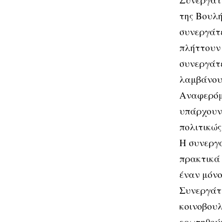
της Βουλή
συνεργάτε
πλήττουν
συνεργάτε
λαμβάνου
Αναφερόμ
υπάρχουν 
πολιτικώς
Η συνεργ
πρακτικά
έναν μόνο
Συνεργάτ
κοινοβουλ
ερωτηθούν