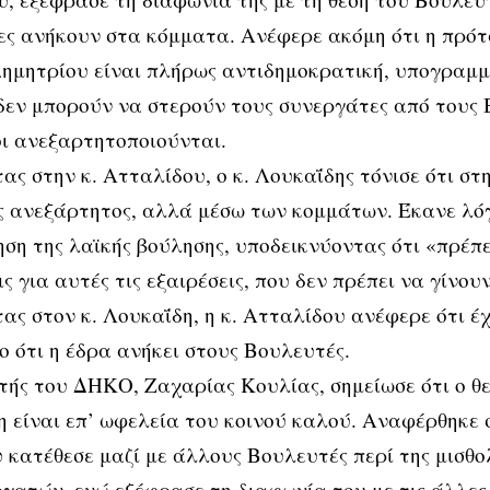
ς ανήκουν στα κόμματα. Ανέφερε ακόμη ότι η πρότ
ημητρίου είναι πλήρως αντιδημοκρατική, υπογραμμ
εν μπορούν να στερούν τους συνεργάτες από τους 
ι ανεξαρτητοποιούνται.
ς στην κ. Ατταλίδου, ο κ. Λουκαΐδης τόνισε ότι στη
ς ανεξάρτητος, αλλά μέσω των κομμάτων. Έκανε λό
ση της λαϊκής βούλησης, υποδεικνύοντας ότι «πρέπ
ς για αυτές τις εξαιρέσεις, που δεν πρέπει να γίνου
ς στον κ. Λουκαΐδη, η κ. Ατταλίδου ανέφερε ότι έχε
ο ότι η έδρα ανήκει στους Βουλευτές.
ής του ΔΗΚΟ, Ζαχαρίας Κουλίας, σημείωσε ότι ο θ
 είναι επ’ ωφελεία του κοινού καλού. Αναφέρθηκε
 κατέθεσε μαζί με άλλους Βουλευτές περί της μισθο
γατών, ενώ εξέφρασε τη διαφωνία του με τις άλλες