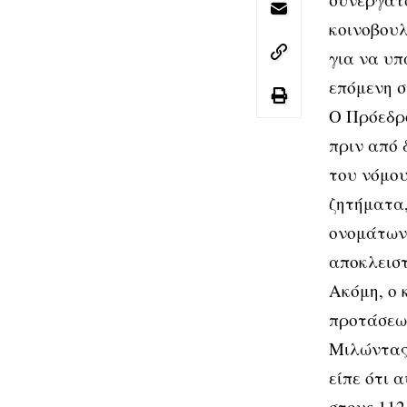
κοινοβου
για να υπ
επόμενη σ
Ο Πρόεδρο
πριν από 
του νόμου
ζητήματα,
ονομάτων 
αποκλειστ
Ακόμη, ο 
προτάσεων
Μιλώντας 
είπε ότι 
στους 112