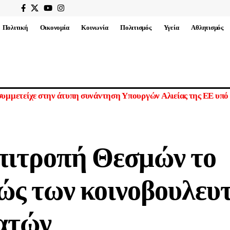
Πολιτική
Οικονομία
Κοινωνία
Πολιτισμός
Υγεία
Αθλητισμός
ους τόκους παγωμένων ρωσικών περιουσιακών στοιχείων για την Ο
πιτροπή Θεσμών το
ώς των κοινοβουλευ
ατών