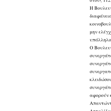
Η Βουλευτ
διαφάνεια
κοινοβουλ
μην ελέγχ
υπάλληλο
Ο Βουλευτ
συνεργάτε
συνεργάτε
συνεργατώ
κλειδώσου
συνεργάτε
αφορούν κ
Απαντώντ
Ατταλίδου