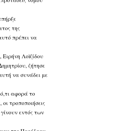
υπήρξε
ατος της
αυτό πρέπει να
 Ειρήνη Λοïζίδου
Δημητρίου, ζήτησε
αυτή να συνάδει με
ό,τι αφορά το
 οι τροποποιήσεις
 γίνουν εντός των
.
όμου της Προέδρου