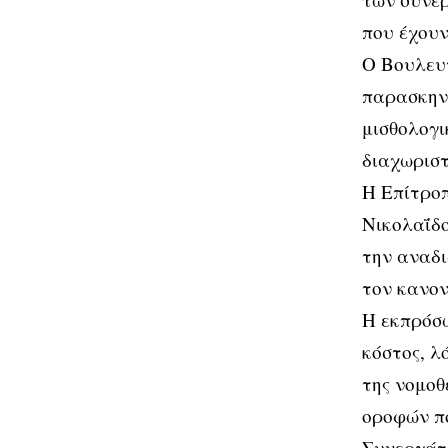
που έχουν
Ο Βουλευ
παρασκηνι
μισθολογι
διαχωριστ
Η Επίτρο
Νικολαΐδο
την αναδι
τον κανον
Η εκπρόσω
κόστος, λ
της νομοθ
οροφών πο
Συνεργάτι