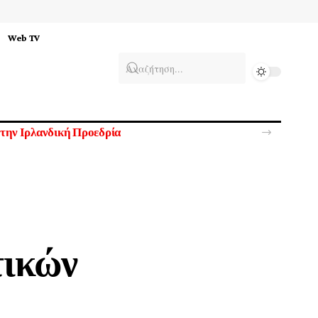
Web TV
υκρανία
τικών