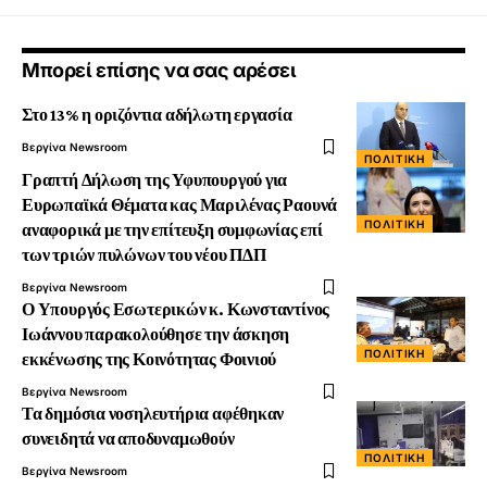
Μπορεί επίσης να σας αρέσει
Στο 13% η οριζόντια αδήλωτη εργασία
Βεργίνα Newsroom
ΠΟΛΙΤΙΚΉ
Γραπτή Δήλωση της Υφυπουργού για
Ευρωπαϊκά Θέματα κας Μαριλένας Ραουνά
ΠΟΛΙΤΙΚΉ
αναφορικά με την επίτευξη συμφωνίας επί
των τριών πυλώνων του νέου ΠΔΠ
Βεργίνα Newsroom
Ο Υπουργός Εσωτερικών κ. Κωνσταντίνος
Ιωάννου παρακολούθησε την άσκηση
ΠΟΛΙΤΙΚΉ
εκκένωσης της Κοινότητας Φοινιού
Βεργίνα Newsroom
Τα δημόσια νοσηλευτήρια αφέθηκαν
συνειδητά να αποδυναμωθούν
ΠΟΛΙΤΙΚΉ
Βεργίνα Newsroom