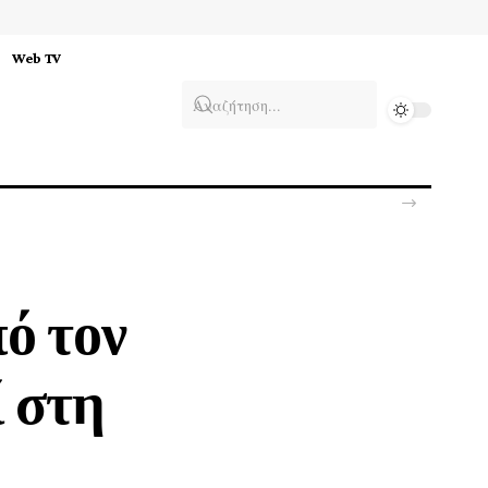
Web TV
ιο
ό τον
ί στη