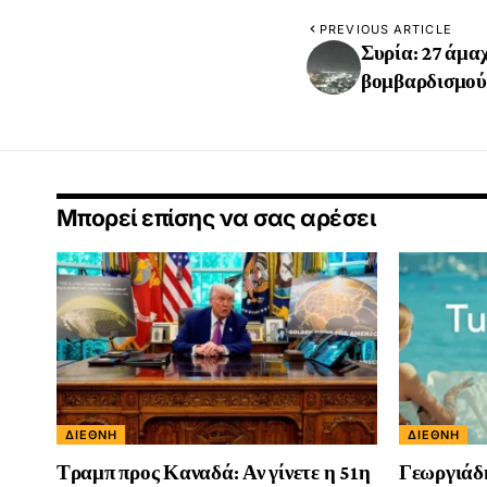
PREVIOUS ARTICLE
Συρία: 27 άμαχ
βομβαρδισμο
Μπορεί επίσης να σας αρέσει
ΔΙΕΘΝΉ
ΔΙΕΘΝΉ
Τραμπ προς Καναδά: Αν γίνετε η 51η
Γεωργιάδ