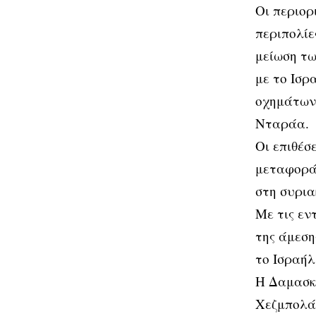
Οι περιορ
περιπολίε
μείωση τω
με το Ισρ
οχημάτων 
Νταράα.
Οι επιθέσ
μεταφοράς
στη συρια
Με τις εν
της άμεση
το Ισραήλ
Η Δαμασκό
Χεζμπολάχ