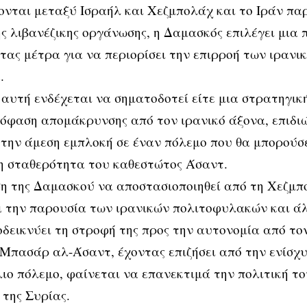
νται μεταξύ Ισραήλ και Χεζμπολάχ και το Ιράν πα
ς λιβανέζικης οργάνωσης, η Δαμασκός επιλέγει μια 
ας μέτρα για να περιορίσει την επιρροή των ιραν
.
αυτή ενδέχεται να σηματοδοτεί είτε μια στρατηγική
όφαση απομάκρυνσης από τον ιρανικό άξονα, επιδιώ
την άμεση εμπλοκή σε έναν πόλεμο που θα μπορούσε
η σταθερότητα του καθεστώτος Άσαντ.
η της Δαμασκού να αποστασιοποιηθεί από τη Χεζμπ
ι την παρουσία των ιρανικών πολιτοφυλακών και ά
δεικνύει τη στροφή της προς την αυτονομία από τον
Μπασάρ αλ-Άσαντ, έχοντας επιζήσει από την ενίσχ
ιο πόλεμο, φαίνεται να επανεκτιμά την πολιτική το
της Συρίας.