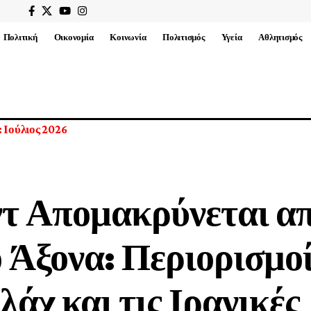
Πολιτική
Οικονομία
Κοινωνία
Πολιτισμός
Υγεία
Αθλητισμός
ικών Οργανισμών που έχουν εγκριθεί από το Υπουργικό Συμβούλ
τ Απομακρύνεται απ
 Άξονα: Περιορισμο
άχ και τις Ιρανικές