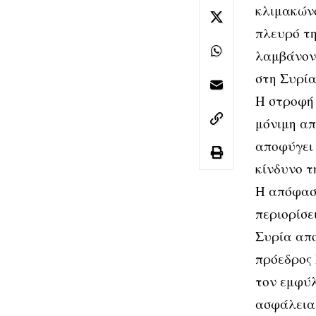
κλιμακώνο
πλευρό τη
λαμβάνοντ
στη Συρία
Η στροφή 
μόνιμη απ
αποφύγει 
κίνδυνο τ
Η απόφασ
περιορίσε
Συρία απο
πρόεδρος 
τον εμφύλ
ασφάλεια 