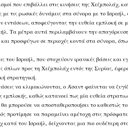
ισμοί που επιβάλλει στις κινήσεις της Χεζμπολάχ, καθ
ς με τις ρωσικές δυνάμεις στα σύνορα με το Ισραήλ
ν εντάσεων, αποφεύγοντας την ευθεία εμπλοκή σε 
αήλ. Τα μέτρα αυτά περιλαμβάνουν την απαγόρευση
και προσφύγων σε περιοχές κοντά στα σύνορα, όπω
εις του Ισραήλ, που στοχεύουν ιρανικές βάσεις και 
 όπλων προς τη Χεζμπολάχ εντός της Συρίας, έφερ
κή στρατηγική.
τάσεις να κλιμακώνονται, ο Άσαντ φαίνεται να ζυγίζ
ς εμπλοκής, καθώς κατανοεί πως μία ευθεία στρατι
 θα μπορούσε να αποσταθεροποιήσει το καθεστώς το
ς προτίμησε να παραμείνει αμέτοχη στις πρόσφατες
 κατά του Ισραήλ, δείχνοντας μια πιο ουδέτερη στ