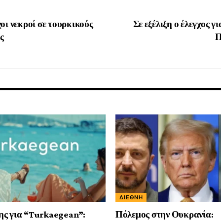
οι νεκροί σε τουρκικούς
Σε εξέλιξη ο έλεγχος γι
ύς
Π
ΔΙΕΘΝΉ
ης για “Turkaegean”:
Πόλεμος στην Ουκρανία: