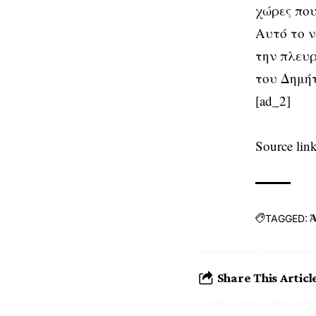
χώρες που
Αυτό το ν
την πλευρ
του Δημή
[ad_2]
Source lin
TAGGED:
Ά
Share This Articl