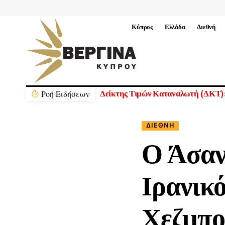
Κύπρος
Ελλάδα
Διεθνή
Ρoή Ειδήσεων
Νέα Διοικητικά Συμβούλια Ημικρατ
ΔΙΕΘΝΉ
Ο Άσαν
Ιρανικό
Χεζμπολ