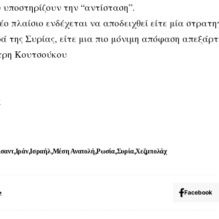
 υποστηρίζουν την “αντίσταση”​.
έο πλαίσιο ενδέχεται να αποδειχθεί είτε μία στρατ
ά της Συρίας, είτε μια πιο μόνιμη απόφαση απεξάρτ
τρη Κουτσούκου
k
σαντ
Ιράν
Ισραήλ
Μέση Ανατολή
Ρωσία
Συρία
Χεζμπολάχ
e
Facebook