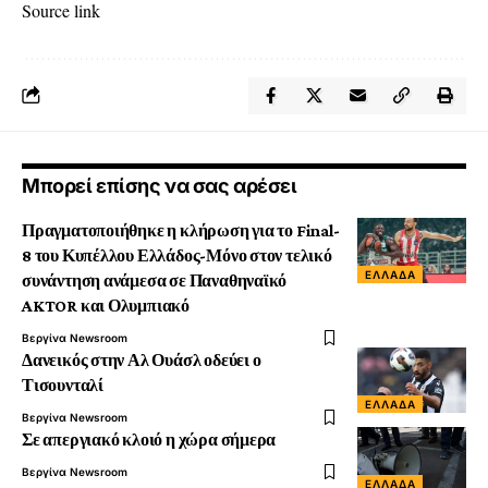
Source link
Μπορεί επίσης να σας αρέσει
Πραγματοποιήθηκε η κλήρωση για το Final-
8 του Κυπέλλου Ελλάδος-Μόνο στον τελικό
ΕΛΛΆΔΑ
συνάντηση ανάμεσα σε Παναθηναϊκό
AKTOR και Ολυμπιακό
Βεργίνα Newsroom
Δανεικός στην Αλ Ουάσλ οδεύει ο
Τισουνταλί
ΕΛΛΆΔΑ
Βεργίνα Newsroom
Σε απεργιακό κλοιό η χώρα σήμερα
Βεργίνα Newsroom
ΕΛΛΆΔΑ