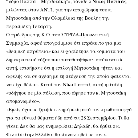
Νίκος Παππάς
“νόμο Παππά – Μητσοτάκη”», τόνισε ο
,
μιλώντας στον ΑΝΤ1, για την αποχώρηση του κ.
Μητσοτάκη από την Ολομέλεια της Βουλής την
περασμένη Τετάρτη.
Ο πρόεδρος της Κ.Ο. του ΣΥΡΙΖΑ-Προοδευτική
Συμμαχία, αφού υπογράμμισε ότι επρόκειτο για μια
«θεσμική απρέπεια» και ευχαρίστησε τα κόμματα του
δημοκρατικού τόξου που τοποθετήθηκαν απέναντι σε
αυτή, επισήμανε ότι η επιλογή Μητσοτάκη «ήταν και
αφελής και σε σχέση με τη στόχευση την οποία φαίνεται
να είχε θέσει». Κατά τον Νίκο Παππά, αυτή η στάση
«οδήγησε σε μία πόλωση, που άφησε τον κ. Μητσοτάκη
απομονωμένο».
«Εμείς έχουμε ζητήσει ενημέρωση από τον πρωθυπουργό
για τα εθνικά θέματα ήδη από τις 28 Σεπτεμβρίου. Τι θα
γίνει; Δεν θα μας ενημερώσει; Δηλαδή, θα έρθει ο κ.
Φιντάν στην Ελλάδα, θα συναντηθεί με τον κ.