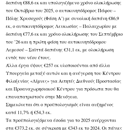
δαπάνη €88,6 εκ και υπολογιζόμενο χρόνο ολοκλήρωσης
τον Οκτώβριο του 2025, ο αυτοκινητόδρομος Πάφου –
Πόλης Χρυσοχούς (Φάση Α’) με συνολική δαπάνη €86,9
εκ, ο αυτοκινητόδρομος Λευκωσίας – Παλαιχωρίου με
δαπάνη €77,6 εκ και χρόνο ολοκλήρωσης τον Σεπτέμβριο
του ’26 και η πρώτη φάση του αυτοκινητόδρομου
Λεμεσού – Σαϊττά δαπάνης €31,1 εκ, με ολοκλήρωση
εντός του νέου έτους.
Άλλα έργα ύψους €257 εκ υλοποιούνται από άλλα
Υπουργεία μεταξύ αυτών και η ανέγερση του Κέντρου
Φιλοξενίας «Λίμνες» για Αιτητές Διεθνούς Προστασίας
και Προαναχωρησιακού Κέντρου για πρόσωπα που θα
επαναπατριστούν στην Μενόγεια.
Σημειώνεται ότι ο προϋπολογισμός είναι αυξημένος
κατά 11,7% ή €54,3 εκ.
Τα προϋπολογιζόμενα έσοδα για το 2025 ανέρχονται
στα €373,2 εκ. σε σύγκριση με €343 εκ το 2024. Οι πάγιες