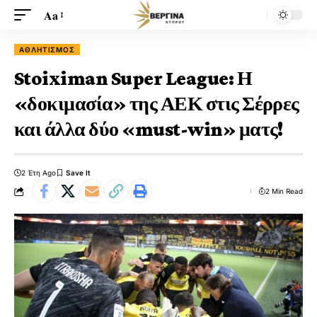
Aa
ΑΘΛΗΤΙΣΜΌΣ
Stoiximan Super League: Η
«δοκιμασία» της ΑΕΚ στις Σέρρες
και άλλα δύο «must-win» ματς!
2 Έτη Ago
2 Min Read