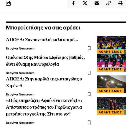
Μπορεί επίσης να σας αρέσει
ΑΠΟΕΛ: Σαν τον παλιό καλό καιρό…
Βεργίνα Newsroom
ΑΘΛΗΤΙΣΜΌΣ
Ομόνοια 29ης Μαΐου: Ωφέλιμος βαθμός,
δίνει δύναμη και ψυχολογία
ΑΘΛΗΤΙΣΜΌΣ
Βεργίνα Newsroom
ΑΠΟΕΛ: Στην καρδιά της καταιγίδας ο
Χιμένεθ
ΑΘΛΗΤΙΣΜΌΣ
Βεργίνα Newsroom
«Πώς επηρεάζει; Αφού είναι κοντός!»:
Απίστευτος ο τρόπος του Γκρίλις για να
ΑΘΛΗΤΙΣΜΌΣ
μετρήσει το γκολ της Σίτι στο 95′!
Βεργίνα Newsroom