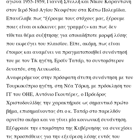
αγώνα 1955-1959, Γιαννή Στυλλή και Νίκου Καραντώνη
στον Ιερό Ναό Αγίου Νεοφύτου στα Κάτω Πολεμίδια.
Επανέλαβε πως “ξέρουμε τους στόχους μας, ξέρουμε
ποιες είναι οι κόκκινες μας γραμμές» και πως δεν
τίθεται θέμα συζήτησης για οποιαδήποτε μορφή λύσης
που εκφεύγει του πλαισίου. Είπε, ακόμη, πως είναι
έτοιμος και αναμένει να πραγματοποιήθεί συνάντησή
του με τον Τ/κ ηγέτη, Ερσίν Τατάρ, το συντομότερον
δυνατόν, στη Λευκωσία.
Αναφερόμενος στην πρόσφατη άτυπη συνάντηση με τον
Τουρκοκύπριο ηγέτη, στη Νέα Υόρκη, με πρόσκληση του
ΓΓ του ΟΗΕ, Αντόνιο Γκουτέρες, ο Πρόεδρος
Χριστοδουλίδης την χαρακτήρισε ως σημαντικό πρώτο
βήμα, επισημαίνοντας ότι ο κ. Τατάρ στο παρελθόν
αρνείτο ακόμα και να γίνει μία κοινωνική συνάντηση.
Εξέφρασε την ετοιμότητα της Κυβέρνησης να συνεχίσει
τις προσπάθειες για την εξεύρεση λύσης εντός του