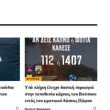
ΚΎΠΡΟΣ
εισόδια
Υπό πλήρη έλεγχο δασική πυρκαγιά
 του
στην τοποθεσία κάμπος του Βούππου
εντός του κρατικού δάσους Πάφου
Βεργίνα Newsroom