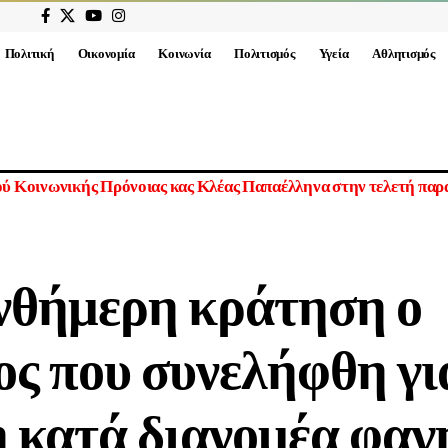
Πολιτική
Οικονομία
Κοινωνία
Πολιτισμός
Υγεία
Αθλητισμός
 στην τοποθεσία «Βυζάτζια» της Κοινότητας Αγίου Ιωάννη Μαλ
νθήμερη κράτηση ο
ος που συνελήφθη γι
η κατά διανομέα φαγ