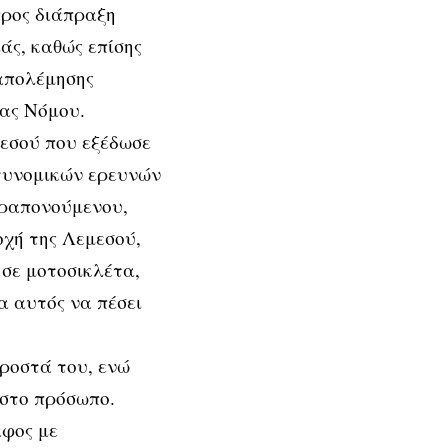
προς διάπραξη
άς, καθώς επίσης
απολέμησης
ας Νόμου.
εσού που εξέδωσε
τυνομικών ερευνών
αραπονούμενου,
οχή της Λεμεσού,
 σε μοτοσικλέτα,
α αυτός να πέσει
ροστά του, ενώ
 στο πρόσωπο.
αφος με