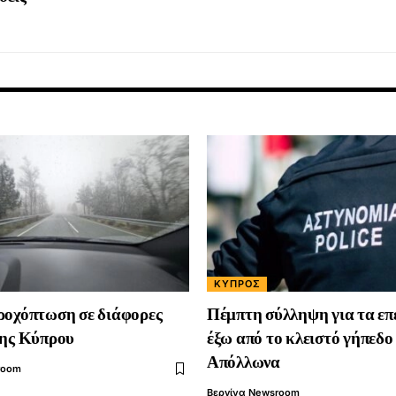
ΚΎΠΡΟΣ
ροχόπτωση σε διάφορες
Πέμπτη σύλληψη για τα επ
της Κύπρου
έξω από το κλειστό γήπεδο
Απόλλωνα
room
Βεργίνα Newsroom