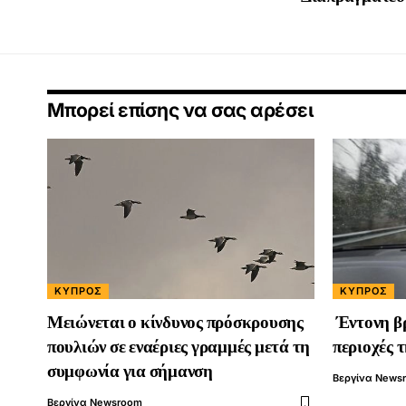
Μπορεί επίσης να σας αρέσει
ΚΎΠΡΟΣ
ΚΎΠΡΟΣ
Μειώνεται ο κίνδυνος πρόσκρουσης
Έντονη β
πουλιών σε εναέριες γραμμές μετά τη
περιοχές 
συμφωνία για σήμανση
Βεργίνα News
Βεργίνα Newsroom