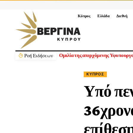
Κύπρος
Ελλάδα
Διεθνή
Ρoή Ειδήσεων
πουργείου
Υπό πλήρη έλεγχο δασική πυρκαγιά
ΚΎΠΡΟΣ
Υπό πε
36χρον
επίθεσ