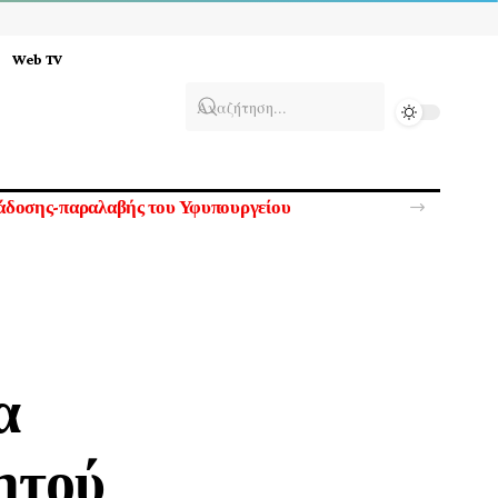
Web TV
ούντας
α
ητού