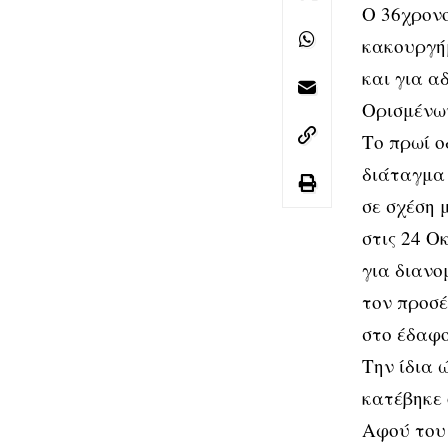
Ο 36χρονο
κακουργήμ
και για 
Ορισμένω
Το πρωί ο
διάταγμα 
σε σχέση 
στις 24 Ο
για διανο
τον προσέ
στο έδαφο
Την ίδια 
κατέβηκε 
Αφού του 