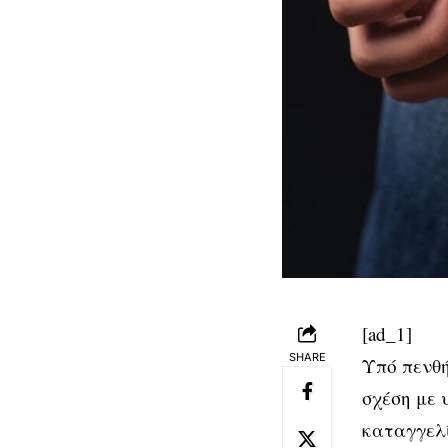
[ad_1]
SHARE
Υπό πενθή
σχέση με 
καταγγελί