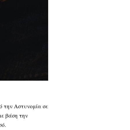
ό την Αστυνομία σε
με βάση την
σό.