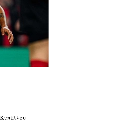
υ Κυπέλλου