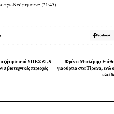
υργκ-Ντόρτμουντ (21:45)
e
Facebook
ου ζήτησε από ΥΠΕΣ €1,8
Φρέντι Μπελέρης: Επίθε
υν 3 βιοτεχνικές περιοχές
γιαούρτια στα Τίρανα, ενώ 
κλείδ