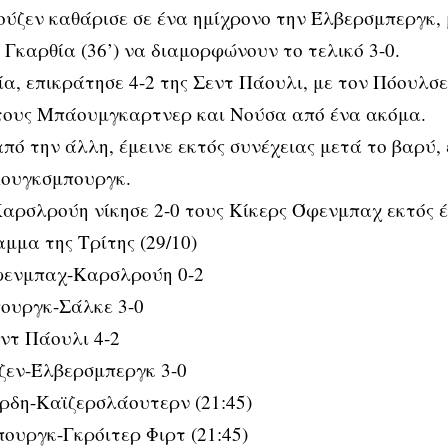
ύζεν καθάρισε σε ένα ημίχρονο την Έλβερσμπεργκ, 
αι Γκαρθία (36’) να διαμορφώνουν το τελικό 3-0.
ία, επικράτησε 4-2 της Σεντ Πάουλι, με τον Πόουλσε
 τους Μπάουμγκαρτνερ και Νούσα από ένα ακόμα.
πό την άλλη, έμεινε εκτός συνέχειας μετά το βαρύ, 
Άουγκσμπουργκ.
Καρσλρούη νίκησε 2-0 τους Κίκερς Όφενμπαχ εκτός έ
μμα της Τρίτης (29/10)
φενμπαχ-Καρσλρούη 0-2
ουργκ-Σάλκε 3-0
ντ Πάουλι 4-2
ζεν-Έλβερσμπεργκ 3-0
ρδη-Καϊζερσλάουτερν (21:45)
ουργκ-Γκρόιτερ Φιρτ (21:45)