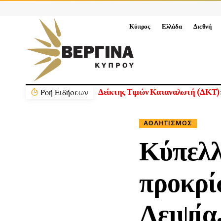
Κύπρος
Ελλάδα
Διεθνή
Ρoή Ειδήσεων
ΑΘΛΗΤΙΣΜΌΣ
Κύπελλ
προκρί
Λειψία,