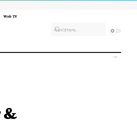
Web TV
ν &