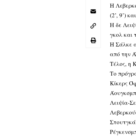
Η Λεβερκο
(2’, 9’) κ
Η δε Λειψ
γκολ και
Η Σάλκε α
από την 
Τέλος, η 
Το πρόγρα
Κίκερς Ό
Άουγκσμπ
Λειψία-Σε
Λεβερκού
Στουτγκά
Ρέγκενσμπ