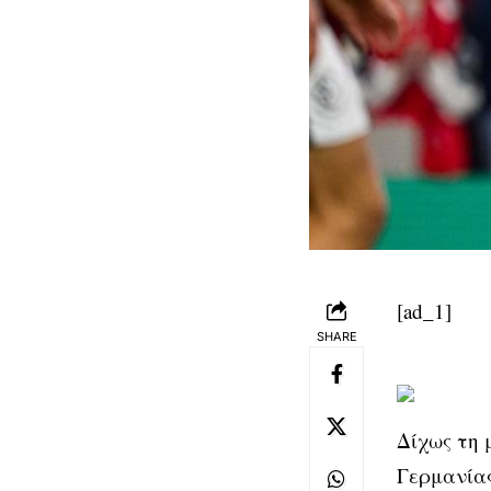
[ad_1]
SHARE
Δίχως τη 
Γερμανίας