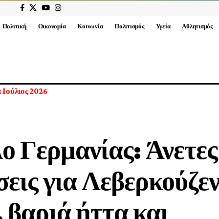
Πολιτική
Οικονομία
Κοινωνία
Πολιτισμός
Υγεία
Αθλητισμός
ο Γερμανίας: Άνετες
σεις για Λεβερκούζε
 βαριά ήττα και