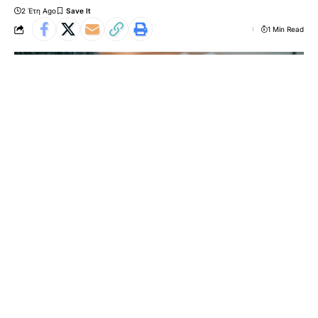
2 Έτη Ago
1 Min Read
[ad_1]
Από τις 4 Νοεμβρίου θα ξεκινήσει η διαδικασία υποβολής
των δηλώσεων περιουσιακής κατάστασης «Πόθεν Έσχες»
για το έτος χρήσης 2022, με βάση την πρόσφατη