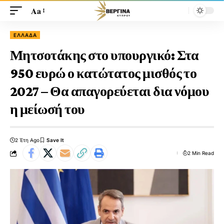
Aa
ΕΛΛΆΔΑ
Μητσοτάκης στο υπουργικό: Στα
950 ευρώ ο κατώτατος μισθός το
2027 – Θα απαγορεύεται δια νόμου
η μείωσή του
2 Έτη Ago
2 Min Read