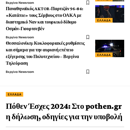
Βεργίνα Newsroom
Παναθηναϊκός AKTOR-Παρτιζάν 96-84:
«Κατάπιε» τους Σέρβους στο ΟΑΚΑ με
ΕΛΛΆΔΑ
διαστημικό Ναν και τουρκικό δίδυμο
Οσμάν-Γιουρτσεβέν
Βεργίνα Newsroom
Θεσσαλονίκη: Κυκλοφοριακές ρυθμίσεις
και σήμερα για την αυριανή επέτειο
ΕΛΛΆΔΑ
εξέγερσης του Πολυτεχνείου – Βεργίνα
Τηλεόραση
Βεργίνα Newsroom
ΕΛΛΆΔΑ
Πόθεν Έσχες 2024: Στο pothen.gr
η δήλωση, οδηγίες για την υποβολή