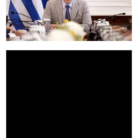
[ad_1]
Στη δέσμευση της κυβέρνησης για αύξηση
κατώτατου μισθού το 2027 στα 950 ευρώ
του
,
αναφέρθηκε κατά την εισήγησή του στο υπουργικό
Κυριάκος Μητσοτάκης.
συμβούλιο ο πρωθυπουργό
Θα τηρήσουμε τη δέσμευσή μας ο κατώτατος μισθός να
φτάσει στα 950 ευρώ το 2027», τόνισε και αναφέρθηκε
στις αλλαγές που προωθεί η κυβέρνηση ώστε αυτός να
μην μπορεί να μειώνεται.
Ο πρωθυπουργός σημείωσε ότι «θα απαγορεύεται δια
νόμου η μείωση του κατώτατου μισθού, ενώ η αύξηση