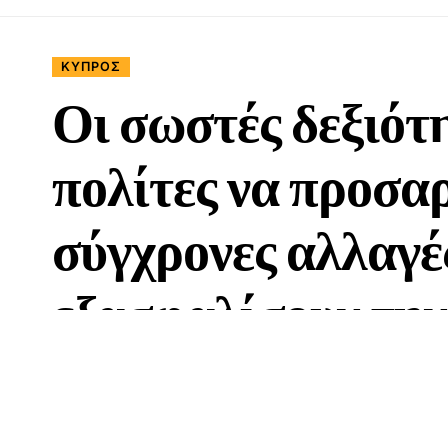
ΚΎΠΡΟΣ
Οι σωστές δεξιότ
πολίτες να προσα
σύγχρονες αλλαγές
εξασφαλίσουν την
2 Έτη Ago
Share
14 Min Read