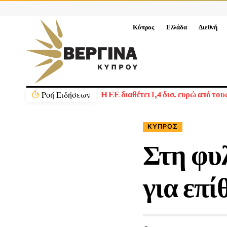
Κύπρος
Ελλάδα
Διεθνή
Ρoή Ειδήσεων
Η ΕΕ διαθέτει 1,4 δισ. ευρώ από τ
ΚΎΠΡΟΣ
Στη φυ
για επί