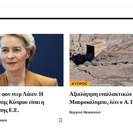
ΚΎΠΡΟΣ
φον ντερ Λάιεν: Η
Αξιολόγηση εναλλακτικών
της Κύπρου είναι η
Μαυροκόλυμπο, λέει ο Α. 
της Ε.Ε.
Βεργίνα Newsroom
room