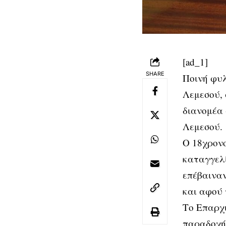
[ad_1]
SHARE
Ποινή φυλ
Λεμεσού, 
διανομέα 
Λεμεσού.
Ο 18χρονο
καταγγελί
επέβαιναν
και αφού 
Το Επαρχι
παραδοχή 