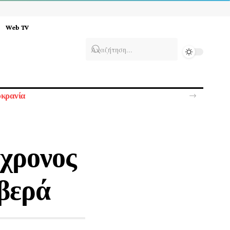
Web TV
υκρανία
8χρονος
ιβερά