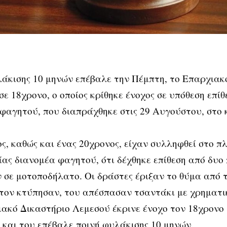
άκισης 10 μηνών επέβαλε την Πέμπτη, το Επαρχιακ
σε 18χρονο, ο οποίος κρίθηκε ένοχος σε υπόθεση επίθ
φαγητού, που διαπράχθηκε στις 29 Αυγούστου, στο 
ς, καθώς και ένας 20χρονος, είχαν συλληφθεί στο π
ας διανομέα φαγητού, ότι δέχθηκε επίθεση από δυο
 σε μοτοποδήλατο. Οι δράστες έριξαν το θύμα από 
τον κτύπησαν, του απέσπασαν τσαντάκι με χρηματι
ακό Δικαστήριο Λεμεσού έκρινε ένοχο τον 18χρονο
και του επέβαλε ποινή φυλάκισης 10 μηνών.