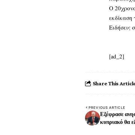
Ο 20χρονο
εκδίκαση 
Ειδήσεις 
[ad_2]
Share This Articl
PREVIOUS ARTICLE
Εξέφρασε ανησ
κυπριακό θα ε