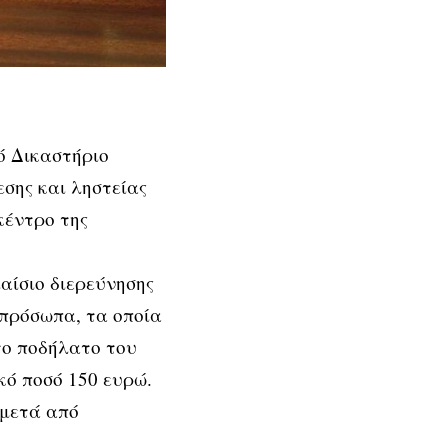
ό Δικαστήριο
εσης και ληστείας
κέντρο της
λαίσιο διερεύνησης
 πρόσωπα, τα οποία
το ποδήλατο του
κό ποσό 150 ευρώ.
 μετά από