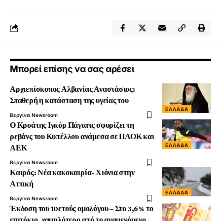
Μπορεί επίσης να σας αρέσει
Αρχιεπίσκοπος Αλβανίας Αναστάσιος:
Σταθερή η κατάσταση της υγείας του
ΕΛΛΆΔΑ
Βεργίνα Newsroom
Ο Κροάτης Ιγκόρ Πάγιατς σφυρίζει τη
ρεβάνς του Κυπέλλου ανάμεσα σε ΠΑΟΚ και
ΕΛΛΆΔΑ
ΑΕΚ
Βεργίνα Newsroom
Καιρός: Νέα κακοκαιρία- Χιόνια στην
Αττική
ΕΛΛΆΔΑ
Βεργίνα Newsroom
Έκδοση του 10ετούς ομολόγου – Στο 3,6% το
επιτόκιο, χαμηλότερο από το αναμενόμενο