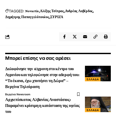
TAGGED:
Novartis
Αλέξης Τσίπρας
Ανδρέας Λοβέρδος
Δημήτρης Παπαγγελόπουλος
ΣΥΡΙΖΑ
Μπορεί επίσης να σας αρέσει
Δολοφόνησε την 43χρονη στο κέντρο του
Αγρινίου και τηλεφώνησε στην αδερφή του:
ΕΛΛΆΔΑ
“Το έκανα, έχω χτυπήσει τη Δώρα” –
Βεργίνα Τηλεόραση
Βεργίνα Newsroom
Αρχιεπίσκοπος Αλβανίας Αναστάσιος:
Παραμένει κρίσιμη η κατάσταση της υγείας
ΕΛΛΆΔΑ
του