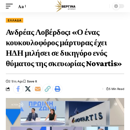
Aa
ΕΛΛΆΔΑ
Ανδρέας Λοβέρδος: «Ο ένας
κουκουλοφόρος μάρτυρας έχει
ΗΔΗ μιλήσει σε δικηγόρο ενός
θύματος της σκευωρίας Novartis»
2 Έτη Ago
5 Min Read