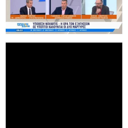
[ad_1]
Σε πρόσφατη εμφάνισή του στην εκπομπή
Πρωινή Ζώνη
του καναλιού
Action24
, ο Ανδρέας Λοβέρδος προχώρησε
σε αποκαλύψεις για την υπόθεση Novartis,
περιγράφοντας την ως μια καλά οργανωμένη πολιτική
σκευωρία με κεντρικά πρόσωπα προστατευόμενους
μάρτυρες και πολιτικούς υποκινητές. Κατά τη διάρκεια
της εκπομπής, ο Λοβέρδος έκανε λόγο για συγκεκριμένες
πληροφορίες που ήρθαν στο φως, ενισχύοντας τους
ισχυρισμούς του για συντονισμένη ενέργεια ενάντια σε
πολιτικούς αντιπάλους.