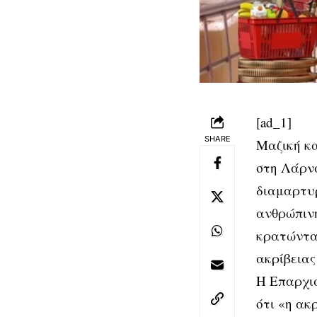
[ad_1]
SHARE
Μαζική κα
στη Λάρνα
διαμαρτυρ
ανθρώπιν
κρατώντας
ακρίβειας
Η Επαρχι
ότι «η ακ