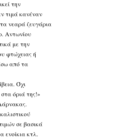
ικεί την
Δεν τιμά κανέναν
 τα νεαρά ζευγάρια
Χρ. Αντωνίου
τικά με την
ου φτώχειας ή
ίσω από τα
βεια. Όχι
 στα όριά της!»
Λάρνακας.
ικαλιστικού
τιμών σε βασικά
α ενοίκια κτλ.