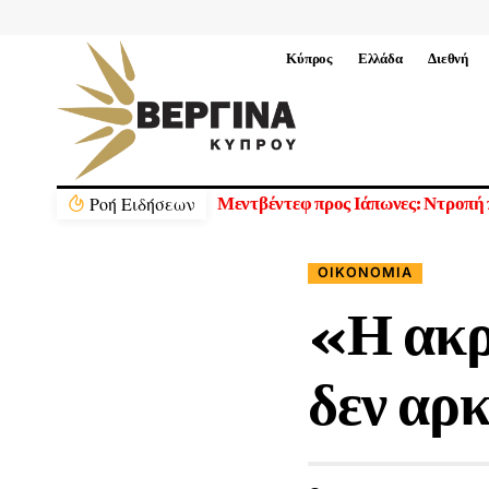
Κύπρος
Ελλάδα
Διεθνή
Ρoή Ειδήσεων
Θρίλερ με τη συνάντηση Πεζεσκιάν 
ΟΙΚΟΝΟΜΊΑ
«Η ακρί
δεν αρκ