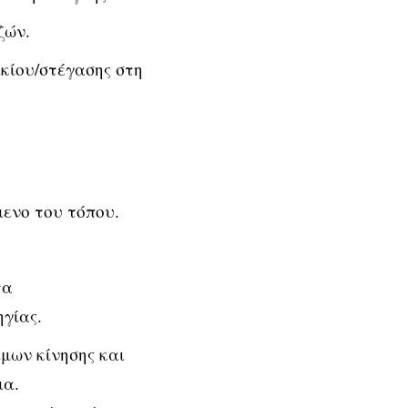
ζών.
ικίου/στέγασης στη
ενο του τόπου.
τα
γίας.
μων κίνησης και
μα.