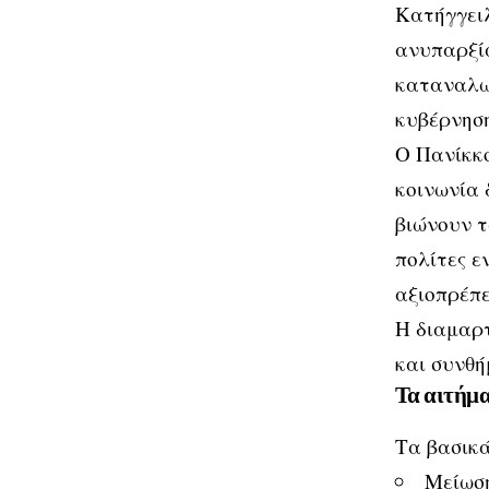
Κατήγγειλ
ανυπαρξία
καταναλωτ
κυβέρνηση
Ο Πανίκκο
κοινωνία 
βιώνουν τ
πολίτες ε
αξιοπρέπε
Η διαμαρτ
και συνθ
Τα αιτήμ
Τα βασικά
Μείωση