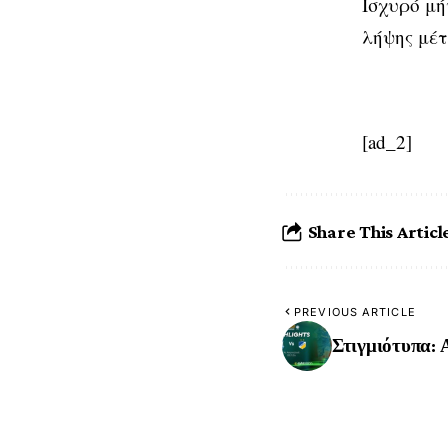
Ισχυρό μή
λήψης μέ
[ad_2]
Share This Articl
PREVIOUS ARTICLE
Στιγμιότυπα: