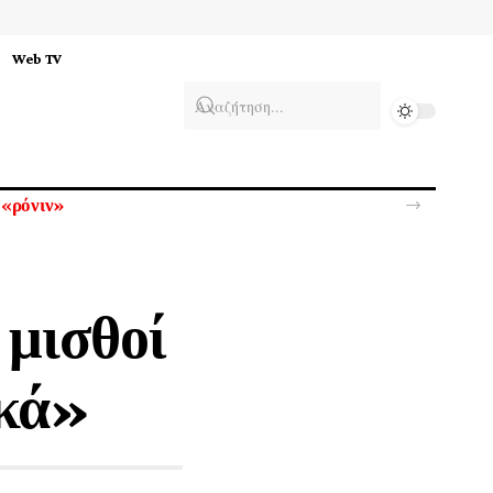
Web TV
 μισθοί
ικά»