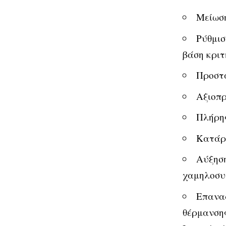
Μείωση
Ρύθμισ
βάση κριτ
Προστα
Αξιοπρ
Πλήρης
Κατάργ
Αύξηση
χαμηλοσυν
Επαναφ
θέρμανσης