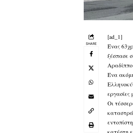
[ad_1]
SHARE
Ένας 63χρ
ξέσπασε σ
Αραδίππου
Ένα ακόμ
Ελληνοκύπ
εργασίες 
Οι τέσσερ
καταστρά
εντοπίστη
κατέστη ε