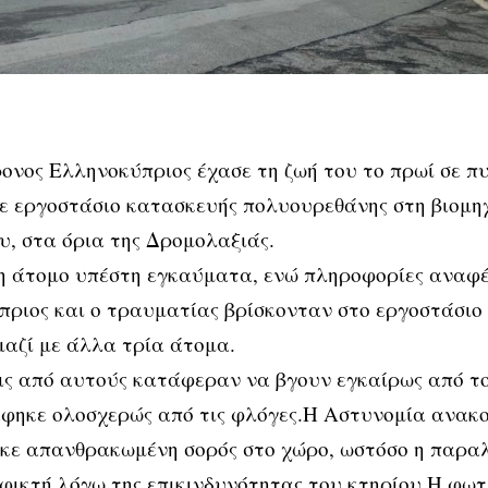
ονος Ελληνοκύπριος έχασε τη ζωή του το πρωί σε π
ε εργοστάσιο κατασκευής πολυουρεθάνης στη βιομηχ
, στα όρια της Δρομολαξιάς.
η άτομο υπέστη εγκαύματα, ενώ πληροφορίες αναφέ
ριος και ο τραυματίας βρίσκονταν στο εργοστάσιο 
μαζί με άλλα τρία άτομα.
ις από αυτούς κατάφεραν να βγουν εγκαίρως από το 
φηκε ολοσχερώς από τις φλόγες.Η Αστυνομία ανακο
κε απανθρακωμένη σορός στο χώρο, ωστόσο η παραλ
φικτή λόγω της επικινδυνότητας του κτηρίου.Η φωτ