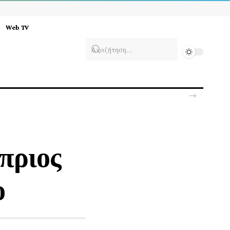
Web TV
πριος
ο