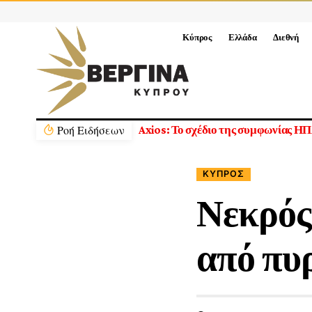
Κύπρος
Ελλάδα
Διεθνή
Ρoή Ειδήσεων
ΚΎΠΡΟΣ
Νεκρός
από πυ