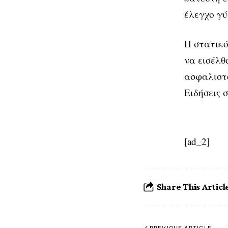
έλεγχο γύ
Η στατικό
να εισέλθ
ασφαλιστο
Ειδήσεις 
[ad_2]
Share This Articl
PREVIOUS ARTICLE