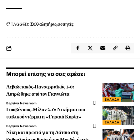
TAGGED:
Συλλαλητήριο
φοιτητές
Μπορεί επίσης να σας αρέσει
Λεβαδειακός-Πανσερραϊκός 1-0:
Λυτρώθηκε από τον Γιαννιώτα
ΕΛΛΆΔΑ
Βεργίνα Newsroom
Γιουβέντους-Μίλαν 2-0: Νικήτρια του
ιταλικού ντέρμπι η «Γηραιά Κυρία»
ΕΛΛΆΔΑ
Βεργίνα Newsroom
Νίκη και πρωτιά για τη Λάτσιο στη
βαθμολογία με βασικό τον Μανδά, έπεσε