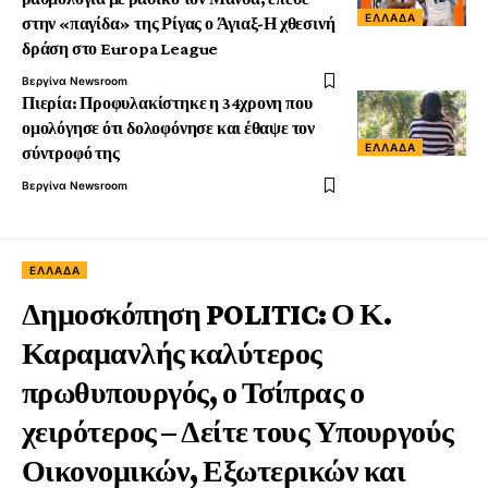
ΕΛΛΆΔΑ
στην «παγίδα» της Ρίγας ο Άγιαξ-Η χθεσινή
δράση στο Europa League
Βεργίνα Newsroom
Πιερία: Προφυλακίστηκε η 34χρονη που
ομολόγησε ότι δολοφόνησε και έθαψε τον
ΕΛΛΆΔΑ
σύντροφό της
Βεργίνα Newsroom
ΕΛΛΆΔΑ
Δημοσκόπηση POLITIC: Ο Κ.
Καραμανλής καλύτερος
πρωθυπουργός, ο Τσίπρας ο
χειρότερος – Δείτε τους Υπουργούς
Οικονομικών, Εξωτερικών και