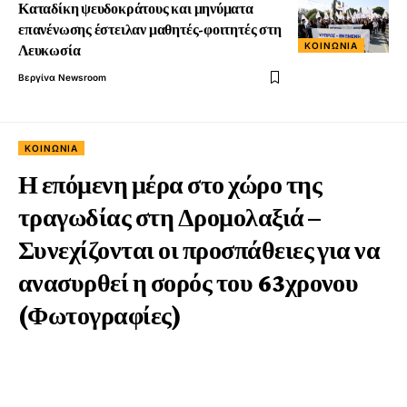
Καταδίκη ψευδοκράτους και μηνύματα
επανένωσης έστειλαν μαθητές-φοιτητές στη
ΚΟΙΝΩΝΊΑ
Λευκωσία
Βεργίνα Newsroom
ΚΟΙΝΩΝΊΑ
Η επόμενη μέρα στο χώρο της
τραγωδίας στη Δρομολαξιά –
Συνεχίζονται οι προσπάθειες για να
ανασυρθεί η σορός του 63χρονου
(Φωτογραφίες)
2 Έτη Ago
1 Min Read