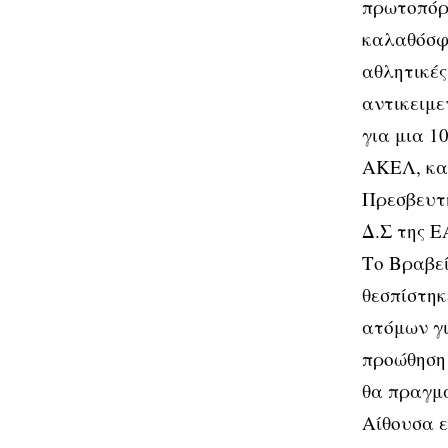
πρωτοπόρο
καλαθόσφα
αθλητικές
αντικειμε
για μια 1
ΑΚΕΛ, και
Πρεσβευτή
Δ.Σ της Ε
Το Βραβε
θεσπίστηκ
ατόμων γι
προώθηση 
θα πραγμα
Αίθουσα 