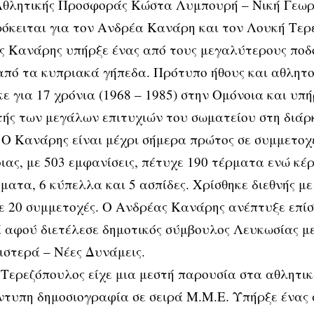
Αθλητικής Προσφοράς Κώστα Λυμπουρή – Νική Γεωργ
κειται για τον Ανδρέα Κανάρη και τον Λουκή Τερ
ς Κανάρης υπήρξε ένας από τους μεγαλύτερους ποδ
πό τα κυπριακά γήπεδα. Πρότυπο ήθους και αθλητο
ε για 17 χρόνια (1968 – 1985) στην Ομόνοια και υπή
ής των μεγάλων επιτυχιών του σωματείου στη διάρκ
 Ο Κανάρης είναι μέχρι σήμερα πρώτος σε συμμετοχ
ιας, με 503 εμφανίσεις, πέτυχε 190 τέρματα ενώ κέρ
ατα, 6 κύπελλα και 5 ασπίδες. Χρίσθηκε διεθνής με
 20 συμμετοχές. Ο Ανδρέας Κανάρης ανέπτυξε επίσ
αφού διετέλεσε δημοτικός σύμβουλος Λευκωσίας μ
στερά – Νέες Δυνάμεις.
Τερεζόπουλος είχε μια μεστή παρουσία στα αθλητι
ντυπη δημοσιογραφία σε σειρά Μ.Μ.Ε. Υπήρξε ένας 