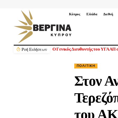
Κύπρος
Ελλάδα
Διεθνή
Ρoή Ειδήσεων
Η ΕΕ διαθέτει 1,4 δισ. ευρώ από τ
ΠΟΛΙΤΙΚΉ
Στον Α
Τερεζό
του ΑΚ