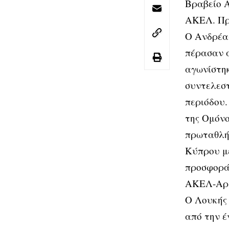
Βραβείο 
ΑΚΕΛ. Πρό
Ο Ανδρέα
πέρασαν α
αγωνίστηκ
συντελεστ
περιόδου.
της Ομόνο
πρωταθλήμ
Κύπρου με
προσφορά 
ΑΚΕΛ-Αρι
Ο Λουκής 
από την έ