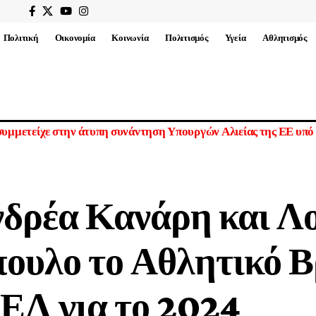
Πολιτική
Οικονομία
Κοινωνία
Πολιτισμός
Υγεία
Αθλητισμός
ους τόκους παγωμένων ρωσικών περιουσιακών στοιχείων για την Ο
νδρέα Κανάρη και Λ
πουλο το Αθλητικό Β
ΕΛ για το 2024