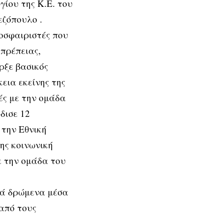
ίου της Κ.Ε. του
εζόπουλο .
οσφαιριστές που
πρέπειας,
ρξε βασικός
εια εκείνης της
ές με την ομάδα
δισε 12
 την Εθνική
ης κοινωνική
ε την ομάδα του
κά δρώμενα μέσα
από τους