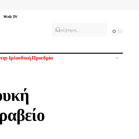
Web TV
υκρανία
ουκή
ραβείο