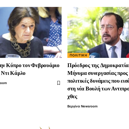
ΠΟΛΙΤΙΚΉ
ην Κύπρο τον Φεβρουάριο
Πρόεδρος της Δημοκρατία
 Ντι Κάρλο
Μήνυμα συνεργασίας προς 
πολιτικές δυνάμεις που εισ
room
στη νέα Βουλή των Αντιπ
χθες
Βεργίνα Newsroom