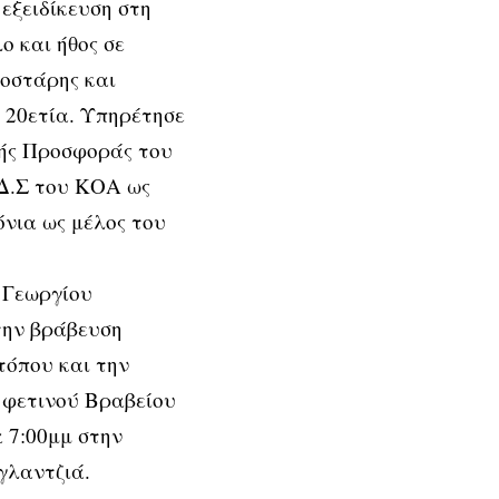
εξειδίκευση στη
ο και ήθος σε
ροστάρης και
α 20ετία. Υπηρέτησε
κής Προσφοράς του
 Δ.Σ του ΚΟΑ ως
όνια ως μέλος του
 Γεωργίου
την βράβευση
τόπου και την
 φετινού Βραβείου
 7:00μμ στην
γλαντζιά.