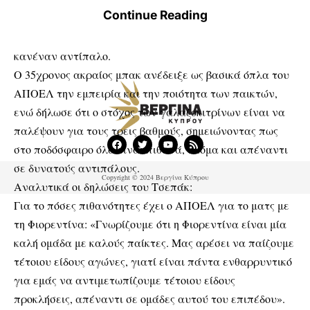
Continue Reading
για την ομάδα του, ενώ ξεκαθάρισε ότι στο γήπεδο της
και με τη στήριξη των φιλάθλων της δεν φοβάται
κανέναν αντίπαλο.
Ο 35χρονος ακραίος μπακ ανέδειξε ως βασικά όπλα του
ΑΠΟΕΛ την εμπειρία και την ποιότητα των παικτών,
ενώ δήλωσε ότι ο στόχος των γαλαζοκιτρίνων είναι να
παλέψουν για τους τρεις βαθμούς, σημειώνοντας πως
στο ποδόσφαιρο όλα είναι πιθανά, ακόμα και απέναντι
σε δυνατούς αντιπάλους.
Copyright © 2024 Βεργίνα Κύπρου
Αναλυτικά οι δηλώσεις του Τσεπάκ:
Για το πόσες πιθανότητες έχει ο ΑΠΟΕΛ για το ματς με
τη Φιορεντίνα: «Γνωρίζουμε ότι η Φιορεντίνα είναι μία
καλή ομάδα με καλούς παίκτες. Μας αρέσει να παίζουμε
τέτοιου είδους αγώνες, γιατί είναι πάντα ενθαρρυντικό
για εμάς να αντιμετωπίζουμε τέτοιου είδους
προκλήσεις, απέναντι σε ομάδες αυτού του επιπέδου».