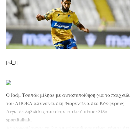
[ad_1]
Ο Ισάμ Τσεπάκ μίλησε με αυτοπεποίθηση για το παιχνίδι
του ΑΠΟΕΛ απέναντι στη Φιορεντίνα στο Κόνφερενς
Λιγκ, σε δηλώσεις του στην ιταλική ιστοσελίδα
sportitalia.it
.
Αναγνωρίζοντας τη δυναμική της Φιορεντίνα, τόνισε ότι
τέτοιου είδους προκλήσεις αποτελούν πηγή έμπνευσης