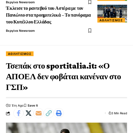
Βεργίνα Newsroom
Έκλεισε το ραντεβού του Αστέρα με τον
Πανιώνιο στα προημιτελικά – Το πανόραμα
ΑΘΛΗΤΙΣΜΌΣ
του Κυπέλλου Ελλάδας
Βεργίνα Newsroom
ΑΘΛΗΤΙΣΜΌΣ
Τσεπάκ στο sportitalia.it: «Ο
ΑΠΟΕΛ δεν φοβάται κανέναν στο
ΓΣΠ»
2 Έτη Ago
3 Min Read