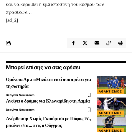
και να κερδιθεί η εμπιστοσύνη του κόσμου των
πρασίνων…
[ad_2]
Μπορεί επίσης να σας αρέσει
Ομόνοια Αρ.: «Μιλάει» εκεί που πρέπει για
τη σωτηρία
ΑΘΛΗΤΙΣΜΌΣ
Βεργίνα Newsroom
Ανοίγει ο δρόμος για Κλωναρίδη στη Λαμία
Βεργίνα Newsroom
ΑΘΛΗΤΙΣΜΌΣ
Ανόρθωση: Χωρίς Γκιούρτσο με Πάφος FC,
μπαίνει στα… πιτς ο Ούγγρος
ΑΘΛΗΤΙΣΜΌΣ