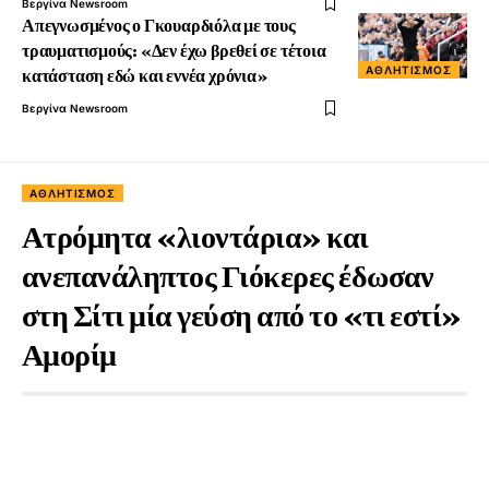
Βεργίνα Newsroom
Απεγνωσμένος ο Γκουαρδιόλα με τους
τραυματισμούς: «Δεν έχω βρεθεί σε τέτοια
ΑΘΛΗΤΙΣΜΌΣ
κατάσταση εδώ και εννέα χρόνια»
Βεργίνα Newsroom
ΑΘΛΗΤΙΣΜΌΣ
Ατρόμητα «λιοντάρια» και
ανεπανάληπτος Γιόκερες έδωσαν
στη Σίτι μία γεύση από το «τι εστί»
Αμορίμ
2 Έτη Ago
1 Min Read