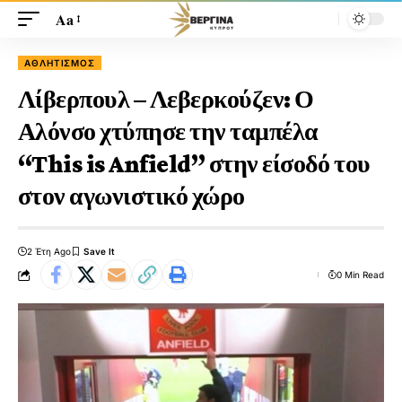
Aa
ΑΘΛΗΤΙΣΜΌΣ
Λίβερπουλ – Λεβερκούζεν: Ο
Αλόνσο χτύπησε την ταμπέλα
“This is Anfield” στην είσοδό του
στον αγωνιστικό χώρο
2 Έτη Ago
0 Min Read