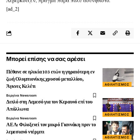
Λεβερκούζεν, πράγμα πάρα πολύ ασυνήθιστό.
[ad_2]
Μπορεί επίσης να σας αρέσει
Πέθανε σε ηλικία 103 ετών η γηραιότερη εν
ζωή Ολυμπιονίκης χρυσού μεταλλίου,
ΑΘΛΗΤΙΣΜΌΣ
Άγκνες Κελέτι
Βεργίνα Newsroom
Διπλό στη Λεμεσό για τον Κεραυνό επί του
Απόλλωνα
ΑΘΛΗΤΙΣΜΌΣ
Βεργίνα Newsroom
ΑΕΛ: Φιλοξενεί τον μικρό Γιαννάκη πριν το
λεμεσιανό ντέρμπι
ΑΘΛΗΤΙΣΜΌΣ