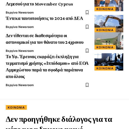
Λεμεσού για το Movember Cyprus
ΚΟΙΝΩΝΊΑ
Βεργίνα Newsroom
Έντεκα ταυτοποιήσεις το 2024 από ΔΕΑ
Βεργίνα Newsroom
ΚΟΙΝΩΝΊΑ
Δεν τίθενται σε διαθεσιμότητα οι
αστυνομικοί για τον θάνατο του 24χρονου
ΚΟΙΝΩΝΊΑ
Βεργίνα Newsroom
Το Υφ. Έρευνας εκφράζει έκπληξη για
τερματισμό χρήσης «Ιππόδαμου» από ΕΟΑ
ΚΟΙΝΩΝΊΑ
Αμμοχώστου παρά τα σφοδρά παράπονα
απο όλους
Βεργίνα Newsroom
ΚΟΙΝΩΝΊΑ
Δεν προηγήθηκε διάλογος για τα