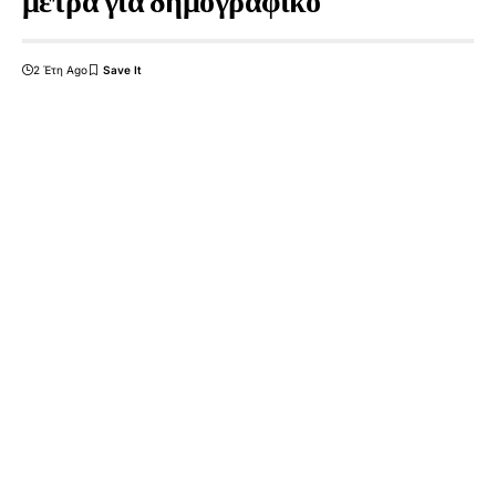
μέτρα για δημογραφικό
2 Έτη Ago
4 Min Read
[ad_1]
Δεν προηγήθηκε δομημένος διάλογος στα θεσμοθετημένα
σώματα του τριμερούς κοινωνικού διαλόγου πριν την