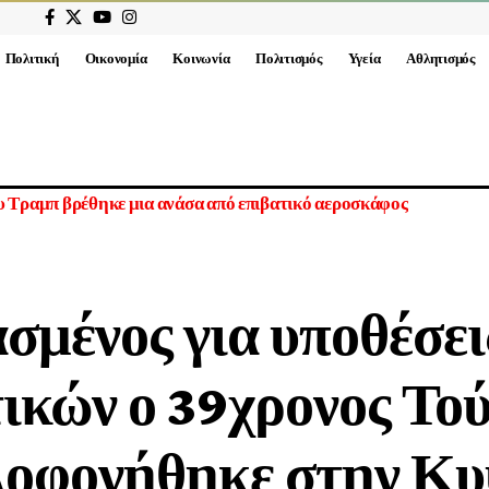
Πολιτική
Οικονομία
Κοινωνία
Πολιτισμός
Υγεία
Αθλητισμός
ου Τραμπ βρέθηκε μια ανάσα από επιβατικό αεροσκάφος
σμένος για υποθέσει
ικών ο 39χρονος Το
λοφονήθηκε στην Κυ