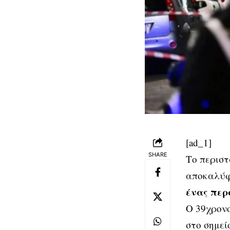
[ad_1]
SHARE
Το περιστ
αποκαλύ
ένας περ
Ο 39χρονο
στο σημεί