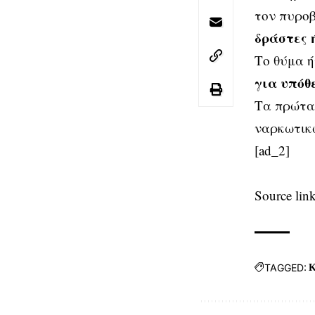
τον πυροβ
δράστες 
Το θύμα 
για υπόθ
Τα πρώτα 
ναρκωτικ
[ad_2]
Source lin
TAGGED:
Κ