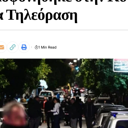
α Τηλεόραση
1 Min Read