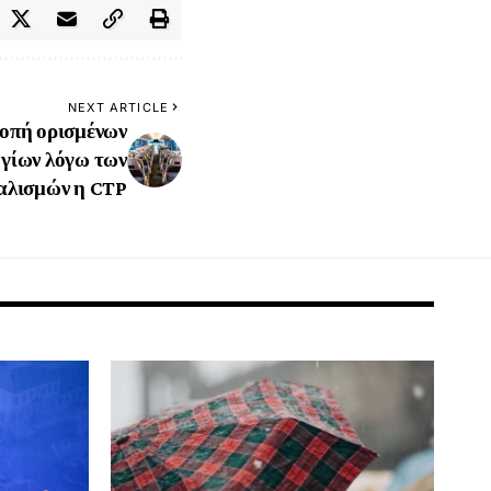
NEXT ARTICLE
οπή ορισμένων
γίων λόγω των
αλισμών η CTP