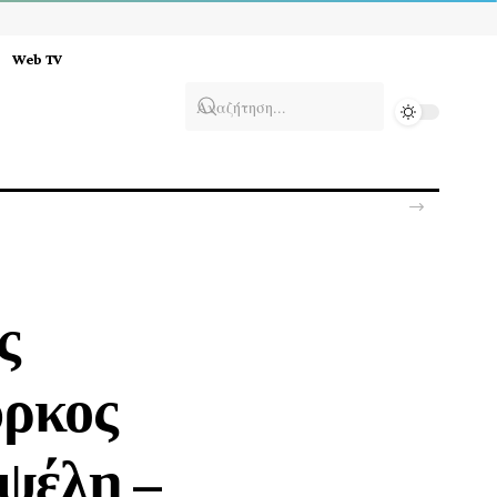
Web TV
ς
ύρκος
ψέλη –