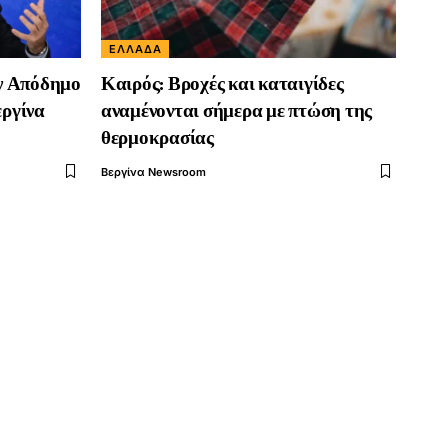
ΕΛΛΆΔΑ
ν Απόδημο
Καιρός: Βροχές και καταιγίδες
εργίνα
αναμένονται σήμερα με πτώση της
θερμοκρασίας
Βεργίνα Newsroom