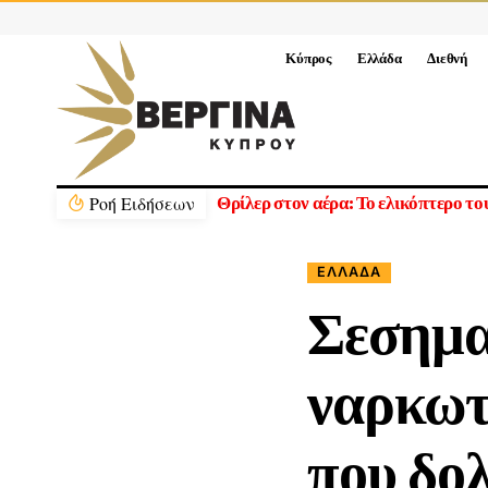
Κύπρος
Ελλάδα
Διεθνή
Ρoή Ειδήσεων
Θρίλερ στον αέρα: Το ελικόπτερο τ
ΕΛΛΆΔΑ
Σεσημα
ναρκωτ
που δο