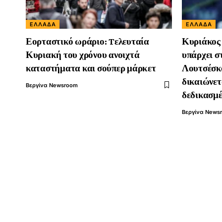
ΕΛΛΆΔΑ
ΕΛΛΆΔΑ
Εορταστικό ωράριο: Tελευταία
Κυριάκος
Κυριακή του χρόνου ανοιχτά
υπάρχει σ
καταστήματα και σούπερ μάρκετ
Λουτσέσκο
δικαιώνετ
Βεργίνα Newsroom
δεδικασμ
Βεργίνα News