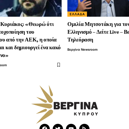
ΕΛΛΆΔΑ
 Κυριάκος: «Θεωρώ ότι
Ομιλία Μητσοτάκη για το
τοχοποίηση του
Ελληνισμό – Δείτε Live – Β
υ από την ΑΕΚ, η οποία
Τηλεόραση
αι και δημιουργεί ένα κακό
Βεργίνα Newsroom
ένο»
room