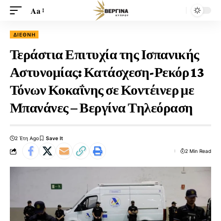
Aa
ΔΙΕΘΝΉ
Τεράστια Επιτυχία της Ισπανικής
Αστυνομίας: Κατάσχεση-Ρεκόρ 13
Τόνων Κοκαΐνης σε Κοντέινερ με
Μπανάνες – Βεργίνα Τηλεόραση
2 Έτη Ago
2 Min Read