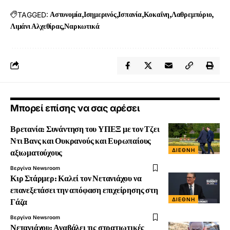
TAGGED:
Αστυνομία
Ισημερινός
Ισπανία
Κοκαΐνη
Λαθρεμπόριο
Λιμάνι Αλχεθίρας
Ναρκωτικά
Μπορεί επίσης να σας αρέσει
Βρετανία: Συνάντηση του ΥΠΕΞ με τον Τζει
Ντι Βανς και Ουκρανούς και Ευρωπαίους
ΔΙΕΘΝΉ
αξιωματούχους
Βεργίνα Newsroom
Κιρ Στάρμερ: Καλεί τον Νετανιάχου να
επανεξετάσει την απόφαση επιχείρησης στη
ΔΙΕΘΝΉ
Γάζα
Βεργίνα Newsroom
Νετανιάχου: Αναβάλει τις στρατιωτικές