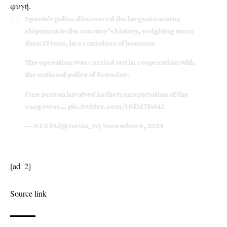
φυγή.
Spanish police discovered the largest cocaine
shipment in the country’s history, weighing more
than 13 tons, in a container of bananas
The operation was carried out in cooperation with
the national police of Ecuador.
One person involved in the transportation of the
cargo was…
pic.twitter.com/1NlM7Fst42
— NEXTA (@nexta_tv)
November 6, 2024
[ad_2]
Source link