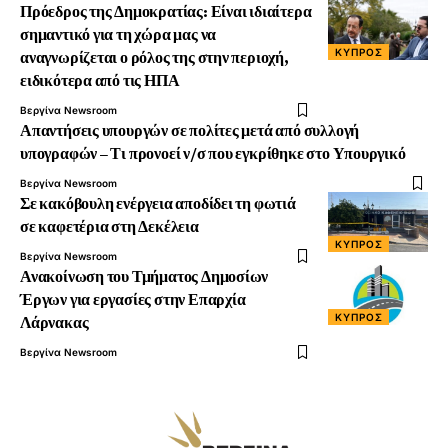
Πρόεδρος της Δημοκρατίας: Είναι ιδιαίτερα
σημαντικό για τη χώρα μας να
ΚΎΠΡΟΣ
αναγνωρίζεται ο ρόλος της στην περιοχή,
ειδικότερα από τις ΗΠΑ
Βεργίνα Newsroom
Απαντήσεις υπουργών σε πολίτες μετά από συλλογή
υπογραφών – Τι προνοεί ν/σ που εγκρίθηκε στο Υπουργικό
Βεργίνα Newsroom
Σε κακόβουλη ενέργεια αποδίδει τη φωτιά
σε καφετέρια στη Δεκέλεια
ΚΎΠΡΟΣ
Βεργίνα Newsroom
Ανακοίνωση του Τμήματος Δημοσίων
Έργων για εργασίες στην Επαρχία
ΚΎΠΡΟΣ
Λάρνακας
Βεργίνα Newsroom