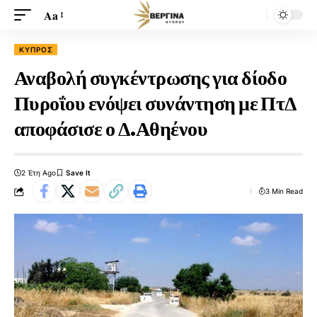
Aa
ΚΎΠΡΟΣ
Αναβολή συγκέντρωσης για δίοδο
Πυροΐου ενόψει συνάντηση με ΠτΔ
αποφάσισε ο Δ.Αθηένου
2 Έτη Ago
3 Min Read