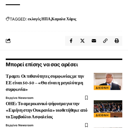
TAGGED:
εκλογές ΗΠΑ
Καμαλα Χάρις
Μπορεί επίσης να σας αρέσει
Τραμπ: Οι πιθανότητες συμφωνίας με την
ΕΕ είναι 50-50 – «Θα είναι η μεγαλύτερη
ΔΙΕΘΝΉ
συμφωνία»
Βεργίνα Newsroom
ΟΗΕ: Το αμερικανικό ψήφισμα για την
«Ειρήνη στην Ουκρανία» υιοθετήθηκε από
ΔΙΕΘΝΉ
το Συμβούλιο Ασφαλείας
Βεργίνα Newsroom