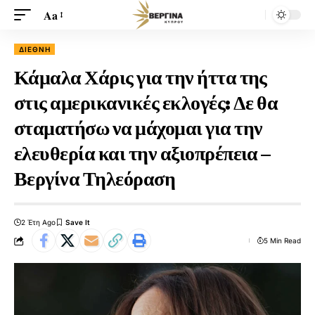
Aa
ΔΙΕΘΝΉ
Κάμαλα Χάρις για την ήττα της
στις αμερικανικές εκλογές: Δε θα
σταματήσω να μάχομαι για την
ελευθερία και την αξιοπρέπεια –
Βεργίνα Τηλεόραση
2 Έτη Ago
5 Min Read