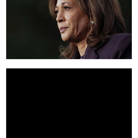
[ad_1]
Η Κάμαλα Χάρις, μετά τη συντριπτική νίκη του
αντιπάλου της, Ντόναλντ Τραμπ στις αμερικανικές
εκλογές, απευθύνθηκε στον λαό των ΗΠΑ, με μια ομιλία
συναισθηματικά φορτισμένη. «Καμιά φορά ο αγώνας
κρατάει περισσότερο. Αυτό δε σημαίνει ότι δε θα
κερδίσουμε. Μη σταματήσετε ποτέ να κάνετε καλύτερο
τον κόσμο» είπε μεταξύ άλλων, το βράδυ της Τετάρτης