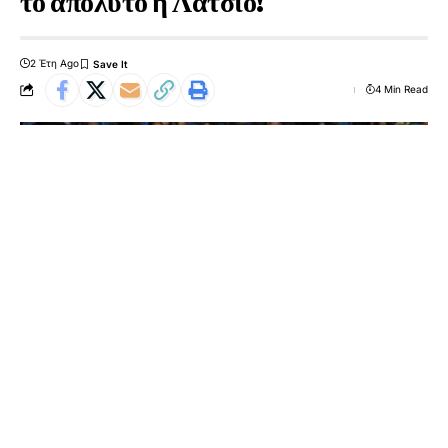
το απόλυτο η Λάτσιο!
2 Έτη Ago
4 Min Read
[ad_1]