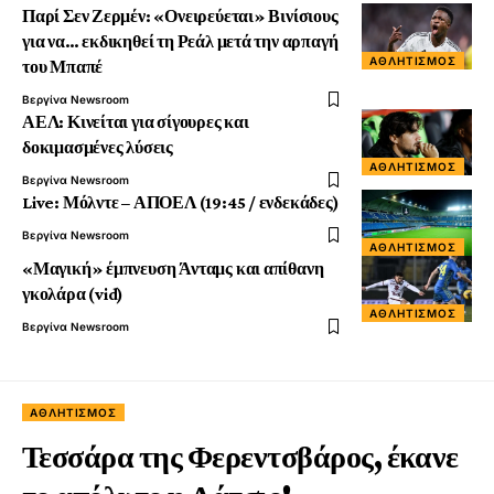
Παρί Σεν Ζερμέν: «Ονειρεύεται» Βινίσιους
για να… εκδικηθεί τη Ρεάλ μετά την αρπαγή
ΑΘΛΗΤΙΣΜΌΣ
του Μπαπέ
Βεργίνα Newsroom
ΑΕΛ: Κινείται για σίγουρες και
δοκιμασμένες λύσεις
ΑΘΛΗΤΙΣΜΌΣ
Βεργίνα Newsroom
Live: Μόλντε – ΑΠΟΕΛ (19:45 / ενδεκάδες)
Βεργίνα Newsroom
ΑΘΛΗΤΙΣΜΌΣ
«Μαγική» έμπνευση Άνταμς και απίθανη
γκολάρα (vid)
ΑΘΛΗΤΙΣΜΌΣ
Βεργίνα Newsroom
ΑΘΛΗΤΙΣΜΌΣ
Τεσσάρα της Φερεντσβάρος, έκανε