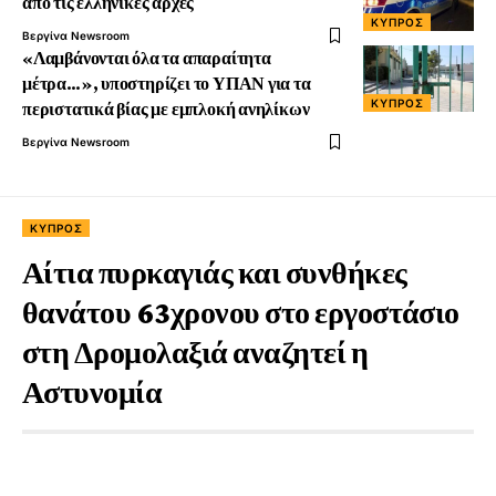
από τις ελληνικές αρχές
ΚΎΠΡΟΣ
Βεργίνα Newsroom
«Λαμβάνονται όλα τα απαραίτητα
μέτρα…», υποστηρίζει το ΥΠΑΝ για τα
ΚΎΠΡΟΣ
περιστατικά βίας με εμπλοκή ανηλίκων
Βεργίνα Newsroom
ΚΎΠΡΟΣ
Αίτια πυρκαγιάς και συνθήκες
θανάτου 63χρονου στο εργοστάσιο
στη Δρομολαξιά αναζητεί η
Αστυνομία
2 Έτη Ago
1 Min Read