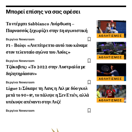
Μπορεί επίσης να σας αρέσει
Το ντέρμπι Sabbianco Ανόρθωση –
Παρνασσός ξεχωρίζει στην 5η αγωνιστική
ΑΘΛΗΤΙΣΜΌΣ
Βεργίνα Newsroom
F1 – Βολφ: «Ανεπίτρεπτο αυτό που κάναμε
στον τελευταίο αγώνα του Λούις»
ΑΘΛΗΤΙΣΜΌΣ
Βεργίνα Newsroom
Τζόκοβιτς: «Το 2022 στην Αυστραλία με
δηλητηρίασαν»
ΑΘΛΗΤΙΣΜΌΣ
Βεργίνα Newsroom
Ligue 1: Σόκαρε τη Λανς η Λιλ με δύο γκολ
μετά το 90+8′, το πάλεψε η Σεν Ετιέν, αλλά
ΑΘΛΗΤΙΣΜΌΣ
υπέκυψε απέναντι στην Ανζέ
Βεργίνα Newsroom