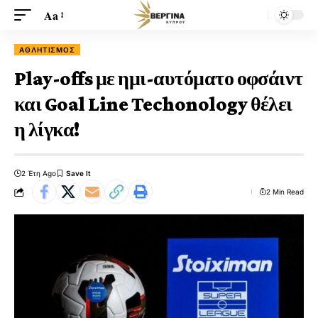
Aa
ΑΘΛΗΤΙΣΜΌΣ
Play-offs με ημι-αυτόματο οφσάιντ
και Goal Line Techonology θέλει
η λίγκα!
2 Έτη Ago
2 Min Read