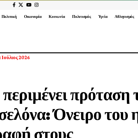
Πολιτική
Οικονομία
Κοινωνία
Πολιτισμός
Υγεία
Αθλητισμός
ικών Οργανισμών που έχουν εγκριθεί από το Υπουργικό Συμβούλ
 περιμένει πρόταση 
ελόνα: Όνειρο του 
ραφή στους