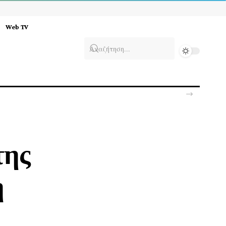
Web TV
ιο
της
η