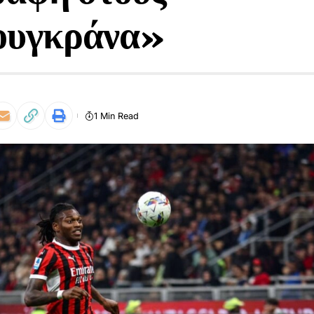
ουγκράνα»
1 Min Read