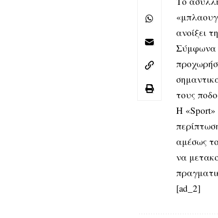
Το ασύλλη
«μπλαουγκ
ανοίξει τ
Σύμφωνα 
προχωρήσε
σημαντικά
τους ποδο
Η «Sport»
περίπτωση
αμέσως το
να μετακο
πραγματι
[ad_2]