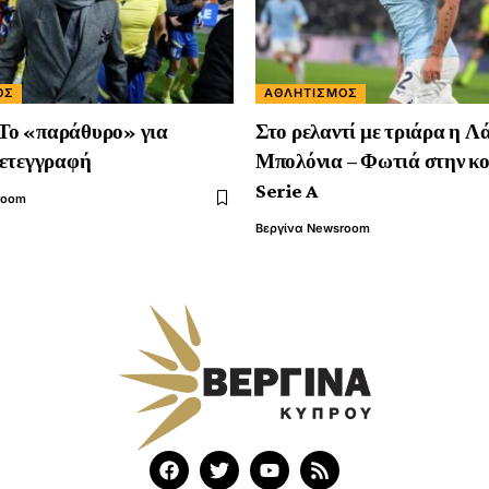
ΌΣ
ΑΘΛΗΤΙΣΜΌΣ
ο «παράθυρο» για
Στο ρελαντί με τριάρα η Λ
μετεγγραφή
Μπολόνια – Φωτιά στην κ
Serie A
room
Βεργίνα Newsroom