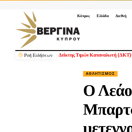
Κύπρος
Ελλάδα
Διεθνή
Ρoή Ειδήσεων
Νέα Διοικητικά Συμβούλια Ημικρατ
ΑΘΛΗΤΙΣΜΌΣ
Ο Λεάο
Μπαρτσ
μετεγγ