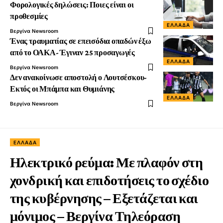
Φορολογικές δηλώσεις: Ποιες είναι οι
προθεσμίες
ΕΛΛΆΔΑ
Βεργίνα Newsroom
Ένας τραυματίας σε επεισόδια οπαδών έξω
από το ΟΑΚΑ- Έγιναν 25 προσαγωγές
ΕΛΛΆΔΑ
Βεργίνα Newsroom
Δεν ανακοίνωσε αποστολή ο Λουτσέσκου-
Εκτός οι Μπάμπα και Θυμιάνης
ΕΛΛΆΔΑ
Βεργίνα Newsroom
ΕΛΛΆΔΑ
Ηλεκτρικό ρεύμα: Με πλαφόν στη
χονδρική και επιδοτήσεις το σχέδιο
της κυβέρνησης – Εξετάζεται και
μόνιμος – Βεργίνα Τηλεόραση