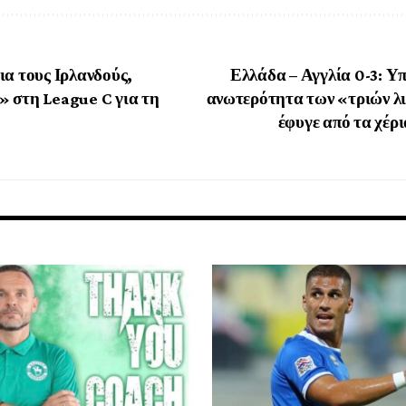
ια τους Ιρλανδούς,
Ελλάδα – Αγγλία 0-3: Υ
 στη League C για τη
ανωτερότητα των «τριών λ
έφυγε από τα χέρι