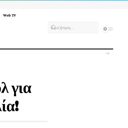
Web TV
α Στενά του Ορμούζ
λ για
ία!