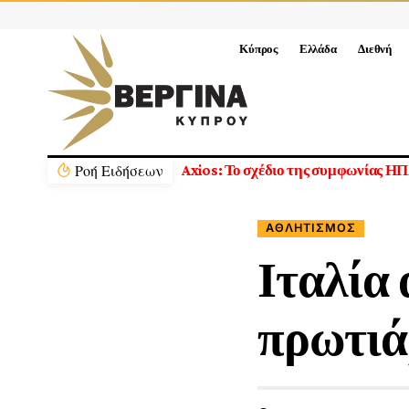
Κύπρος
Ελλάδα
Διεθνή
Ρoή Ειδήσεων
Πετρέλαιο: Πτώση τιμών με
ΑΘΛΗΤΙΣΜΌΣ
Ιταλία 
πρωτιά,