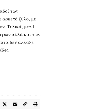
παδοί των
 αρκετό ξύλο, με
υν. Τελικά, μετά
τερων αλλά και των
ποτα δεν άλλαξε
άδες.