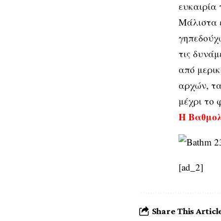
ευκαιρία 
Μάλιστα ε
γηπεδούχω
τις δυνάμ
από μερι
αρχών, τ
μέχρι το 
Η Βαθμο
[ad_2]
Share This Articl