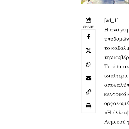
[ad_1]
SHARE
Η ανάγκη 
υποδομών 
το καθολι
την κυβέρ
Τα όσα α
ιδιαίτερα
αποκαλύπτ
κεντρικό 
οργανωμέν
«Η έλλειψ
Λεμεσού γ