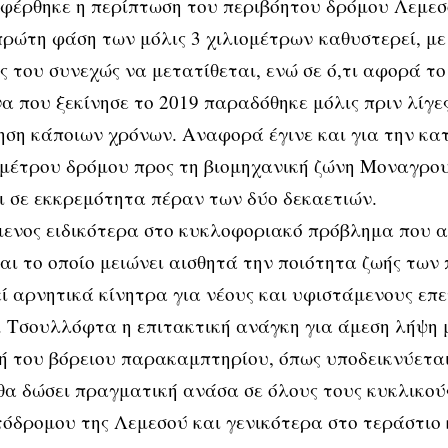
φέρθηκε η περίπτωση του περιβόητου δρόμου Λεμεσ
πρώτη φάση των μόλις 3 χιλιομέτρων καθυστερεί, με
 του συνεχώς να μετατίθεται, ενώ σε ό,τι αφορά το
α που ξεκίνησε το 2019 παραδόθηκε μόλις πριν λίγες
ση κάποιων χρόνων. Αναφορά έγινε και για την κα
ομέτρου δρόμου προς τη βιομηχανική ζώνη Μοναγρο
 σε εκκρεμότητα πέραν των δύο δεκαετιών.
νος ειδικότερα στο κυκλοφοριακό πρόβλημα που α
αι το οποίο μειώνει αισθητά την ποιότητα ζωής των
ί αρνητικά κίνητρα για νέους και υφιστάμενους επε
. Τσουλλόφτα η επιτακτική ανάγκη για άμεση λήψη 
 του βόρειου παρακαμπτηρίου, όπως υποδεικνύεται,
θα δώσει πραγματική ανάσα σε όλους τους κυκλικού
όδρομου της Λεμεσού και γενικότερα στο τεράστιο