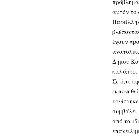
πρόβλημα 
αυτόν το 
Παράλληλα
βλέποντας
έχουν προ
ανατολικό
Δήμου Κου
καλύπτει 
Σε ό,τι α
εκπονηθεί
τονίστηκε
συμβάλει 
από τα ιδ
επανειλημ