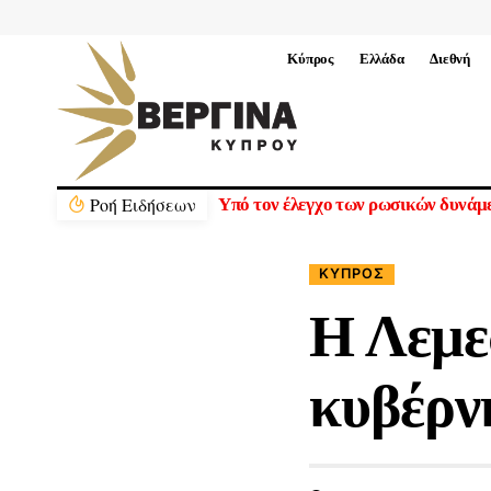
Κύπρος
Ελλάδα
Διεθνή
Ρoή Ειδήσεων
Πέντε νεκροί σε Ουκρανία και Ρωσί
ΚΎΠΡΟΣ
Η Λεμε
κυβέρν