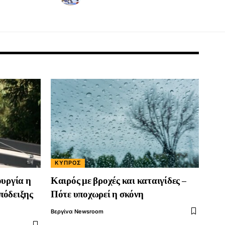
ΚΎΠΡΟΣ
ουργία η
Καιρός με βροχές και καταιγίδες –
πόδειξης
Πότε υποχωρεί η σκόνη
Βεργίνα Newsroom