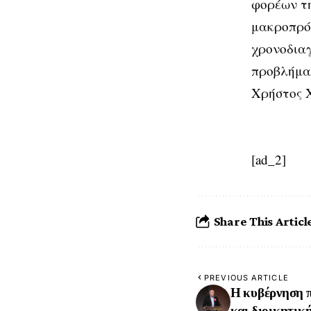
φορέων τη
μακροπρό
χρονοδια
προβλήμα
Χρήστος 
[ad_2]
Share This Articl
PREVIOUS ARTICLE
Η κυβέρνηση π
και διοικητικ