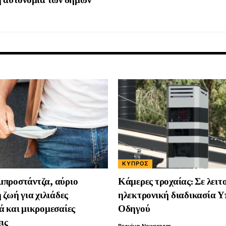
ΚΎΠΡΟΣ
μπροστάντζα, αύριο
Κάμερες τροχαίας: Σε λειτ
 ζωή για χιλιάδες
ηλεκτρονική διαδικασία Υ
ά και μικρομεσαίες
Οδηγού
ις
Βεργίνα Newsroom