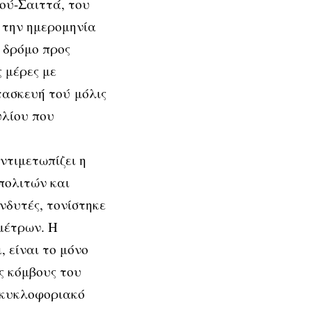
ού-Σαιττά, του
 την ημερομηνία
 δρόμο προς
 μέρες με
τασκευή τού μόλις
υλίου που
ντιμετωπίζει η
 πολιτών και
νδυτές, τονίστηκε
μέτρων. Η
 είναι το μόνο
ς κόμβους του
 κυκλοφοριακό