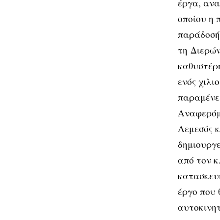
έργα, ανα
οποίου η 
παράδοσής
τη Διερών
καθυστέρη
ενός χιλι
παραμένει
Αναφερόμε
Λεμεσός κ
δημιουργε
από τον κ
κατασκευή
έργο που 
αυτοκινητ