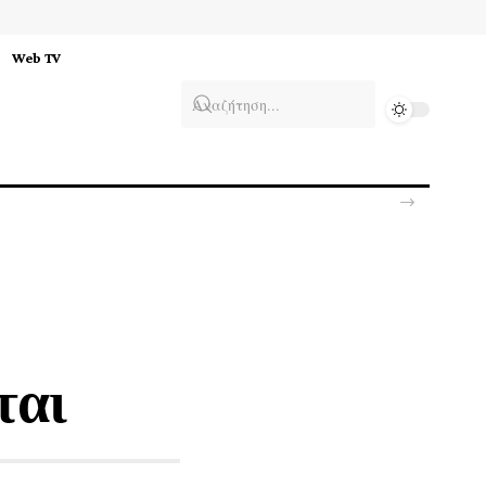
Web TV
ται