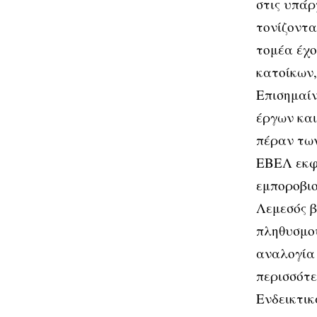
στις υπάρ
τονίζοντα
τομέα έχο
κατοίκων,
Επισημαίν
έργων και
πέραν των
ΕΒΕΛ εκφ
εμποροβιο
Λεμεσός β
πληθυσμού
αναλογία 
περισσότε
Ενδεικτικ