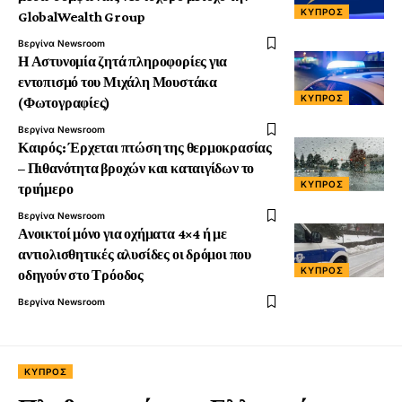
ΚΎΠΡΟΣ
GlobalWealth Group
Βεργίνα Newsroom
Η Αστυνομία ζητά πληροφορίες για
εντοπισμό του Μιχάλη Μουστάκα
ΚΎΠΡΟΣ
(Φωτογραφίες)
Βεργίνα Newsroom
Καιρός: Έρχεται πτώση της θερμοκρασίας
– Πιθανότητα βροχών και καταιγίδων το
ΚΎΠΡΟΣ
τριήμερο
Βεργίνα Newsroom
Ανοικτοί μόνο για οχήματα 4×4 ή με
αντιολισθητικές αλυσίδες οι δρόμοι που
ΚΎΠΡΟΣ
οδηγούν στο Τρόοδος
Βεργίνα Newsroom
ΚΎΠΡΟΣ