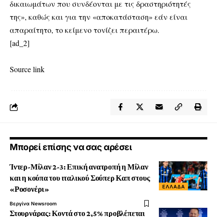
δικαιωμάτων που συνδέονται με τις δραστηριότητές
της», καθώς και για την «αποκατάσταση» εάν είναι
απαραίτητο, το κείμενο τονίζει περαιτέρω.
[ad_2]
Source link
Μπορεί επίσης να σας αρέσει
Ίντερ-Μίλαν 2-3: Επική ανατροπή η Μίλαν
και η κούπα του ιταλικού Σούπερ Καπ στους
ΕΛΛΆΔΑ
«Ροσονέρι»
Βεργίνα Newsroom
Στουρνάρας: Κοντά στο 2,5% προβλέπεται