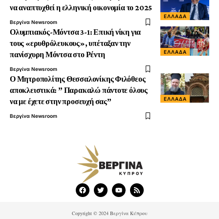
να αναπτυχθεί η ελληνική οικονομία το 2025
ΕΛΛΆΔΑ
Βεργίνα Newsroom
Ολυμπιακός-Μόντσα 3-1: Επική νίκη για
τους «ερυθρόλευκους», υπέταξαν την
ΕΛΛΆΔΑ
πανίσχυρη Μόντσα στο Ρέντη
Βεργίνα Newsroom
Ο Μητροπολίτης Θεσσαλονίκης Φιλόθεος
αποκλειστικά: ” Παρακαλώ πάντοτε όλους
ΕΛΛΆΔΑ
να με έχετε στην προσευχή σας”
Βεργίνα Newsroom
Copyright © 2024 Βεργίνα Κύπρου