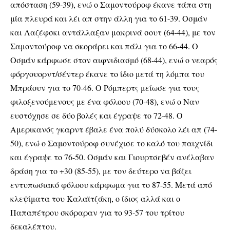
απόσταση (59-39), ενώ ο Σαμοντούροφ έκανε τάπα στη
μία πλευρά και λέι απ στην άλλη για το 61-39. Οσμάν
και Λαζέφσκι αντάλλαξαν μακρινά σουτ (64-44), με τον
Σαμοντούροφ να σκοράρει και πάλι για το 66-44. Ο
Οσμάν κάρφωσε στον αιφνιδιασμό (68-44), ενώ ο νεαρός
φόργουορντ/σέντερ έκανε το ίδιο μετά τη λόμπα του
Μπράουν για το 70-46. Ο Ρόμπερτς μείωσε για τους
φιλοξενούμενους με ένα φόλοου (70-48), ενώ ο Ναν
ευστόχησε σε δύο βολές και έγραψε το 72-48. Ο
Αμερικανός γκαρντ έβαλε ένα πολύ δύσκολο λέι απ (74-
50), ενώ ο Σαμοντούροφ συνέχισε το καλό του παιχνίδι
και έγραψε το 76-50. Οσμάν και Γιουρτσεβέν ανέλαβαν
δράση για το +30 (85-55), με τον δεύτερο να βάζει
εντυπωσιακό φόλοου κάρφωμα για το 87-55. Μετά από
κλεψίματα του Καλαϊτζάκη, ο ίδιος αλλά και ο
Παπαπέτρου σκόραραν για το 93-57 του τρίτου
δεκαλέπτου.