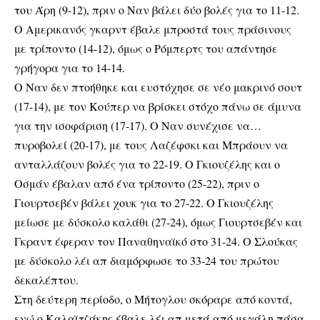
του Άρη (9-12), πριν ο Ναν βάλει δύο βολές για το 11-12.
Ο Αμερικανός γκαρντ έβαλε μπροστά τους πράσινους
με τρίποντο (14-12), όμως ο Ρόμπερτς του απάντησε
γρήγορα για το 14-14.
Ο Ναν δεν πτοήθηκε και ευστόχησε σε νέο μακρινό σουτ
(17-14), με τον Κούπερ να βρίσκει στόχο πάνω σε άμυνα
για την ισοφάριση (17-17). Ο Ναν συνέχισε να…
πυροβολεί (20-17), με τους Λαζέφσκι και Μπράουν να
ανταλλάζουν βολές για το 22-19. Ο Γκιουζέλης και ο
Οσμάν έβαλαν από ένα τρίποντο (25-22), πριν ο
Γιουρτσεβέν βάλει χουκ για το 27-22. Ο Γκιουζέλης
μείωσε με δύσκολο καλάθι (27-24), όμως Γιουρτσεβέν και
Γκραντ έφεραν τον Παναθηναϊκό στο 31-24. Ο Σλούκας
με δύσκολο λέι απ διαμόρφωσε το 33-24 του πρώτου
δεκαλέπτου.
Στη δεύτερη περίοδο, ο Μήτογλου σκόραρε από κοντά,
ενώ ο Καλαϊτζάκης έβαλε λέι απ μετά από μεγάλη πάσα