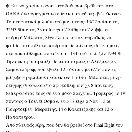
ήθελε να χαρίσει στους οπαδούς που βρέθηκαν στο
ΟΑΚΑ ένα πραγματικό σόου και αυτό ακριβώς έκαναν.
Τα στατιστικά μιλούν από μόνα τους: 13/22 τρίποντα,
32/43 δίποντα, 33 ασίστ για 7 λάθη και 7 διψήφιοι
σκόρερ! Μάλιστα, λίγο έλειψε ο Παναθηναϊκός να
φτάσει το απόλυτο ρεκόρ του σε πόντους σε ένα ματς
στο πρωτάθλημα, που είναι οι 134 από τη σεζόν 1994-95.
Την ευκαιρία άρπαξε σε αυτό το ματς ο Αλέξανδρος
Σαμοντούροφ, που έβαλε 12 πόντους με 6/7 δίποντα,
μάζεψε 3 ριμπάουντ και έκανε 1 τάπα. Μάλιστα, μέχρι
στιγμής συνολικά στο πρωτάθλημα είχε 8 πόντους,
ξεπερνώντας τους σε ένα μόνο παιχνίδι. Τρομερός με 19
πόντους ο Τσεντί Οσμάν, ενώ 17 είχε ο Ναν, 13 οι
Γιουρτσεβέν, Μωραΐτης, 14 ο Καλαϊτζάκης και 12 ο
Παπαπέτρου.
Από πλευράς Άρη, που δεν θα βρεθεί στο Final Eight του