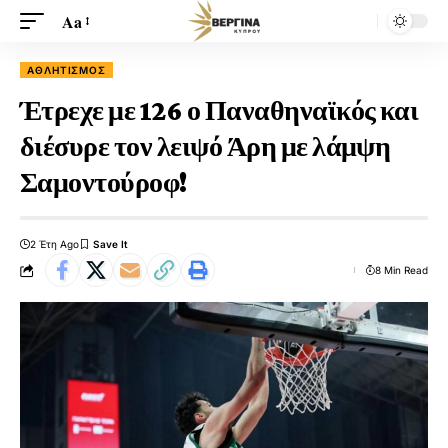
Aa
ΑΘΛΗΤΙΣΜΌΣ
Έτρεχε με 126 ο Παναθηναϊκός και
διέσυρε τον λειψό Άρη με λάμψη
Σαμοντούροφ!
2 Έτη Ago
8 Min Read