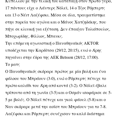
Κυπέλλου με την τελική του κατάταξη στον πρώτο γύρο,
17 πόντους είχε ο Λάντερς Νόλεϊ, 14 ο Τζος Ρόμπερτς
και 13 ο Νέιτ Λαζέφσκι. Μέσα σε όλα, τραυματίστηκε
στην πορεία του αγώνα και ο Μάνος Χατζηδάκης, που
πήγε σε κλινική για εξέταση. Δεν έπαιξαν Τολιόπουλος,
Μποχωρίδης, Φίλλιος, Μπανκς.
Την επόμενη αγωνιστική ο Παναθηναϊκός AKTOR
υποδέχεται την Καρδίτσα (29/12, 20:15), ενώ ο Άρης
πηγαίνει στην έδρα της ΑΕΚ Betsson (28/12, 17:00).
Το ματς
Ο Παναθηναϊκός σκόραρε πρώτος με μία βολή και ένα
φόλοου του Μπράουν (3-0), ενώ ο Ρόμπερτς πέτυχε το
πρώτο καλάθι του Άρη από κοντά (3-2). Ο Νόλεϊ έβαλε
τρίποντο από τη γωνία (3-5) και ο Οσμάν ισοφάρισε σε 5-
5 με βολές. Ο Νόλεϊ πέτυχε και γκολ φάουλ (5-8) και ο
Ναν σκόραρε μετά την ασίστ του Μπράουν για το 7-8.
Λαζέφσκι και Ρόμπερτς συνέχισαν το καλό διάστημα