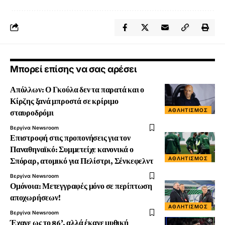
Μπορεί επίσης να σας αρέσει
Απόλλων: Ο Γκούλα δεν τα παρατά και ο
Κίρζης ξανά μπροστά σε κρίριμο
ΑΘΛΗΤΙΣΜΌΣ
σταυροδρόμι
Βεργίνα Newsroom
Επιστροφή στις προπονήσεις για τον
Παναθηναϊκό: Συμμετείχε κανονικά ο
ΑΘΛΗΤΙΣΜΌΣ
Σπόραρ, ατομικό για Πελίστρι, Σένκεφελντ
Βεργίνα Newsroom
Ομόνοια: Μετεγγραφές μόνο σε περίπτωση
αποχωρήσεων!
ΑΘΛΗΤΙΣΜΌΣ
Βεργίνα Newsroom
Έχανε ως το 86’, αλλά έκανε μυθική