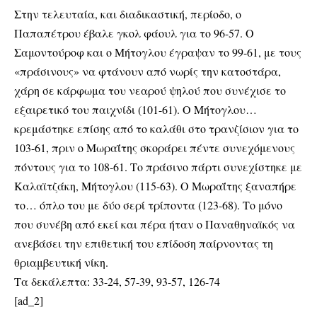
Στην τελευταία, και διαδικαστική, περίοδο, ο
Παπαπέτρου έβαλε γκολ φάουλ για το 96-57. Ο
Σαμοντούροφ και ο Μήτογλου έγραψαν το 99-61, με τους
«πράσινους» να φτάνουν από νωρίς την κατοστάρα,
χάρη σε κάρφωμα του νεαρού ψηλού που συνέχισε το
εξαιρετικό του παιχνίδι (101-61). Ο Μήτογλου…
κρεμάστηκε επίσης από το καλάθι στο τρανζίσιον για το
103-61, πριν ο Μωραΐτης σκοράρει πέντε συνεχόμενους
πόντους για το 108-61. Το πράσινο πάρτι συνεχίστηκε με
Καλαϊτζάκη, Μήτογλου (115-63). Ο Μωραΐτης ξαναπήρε
το… όπλο του με δύο σερί τρίποντα (123-68). Το μόνο
που συνέβη από εκεί και πέρα ήταν ο Παναθηναϊκός να
ανεβάσει την επιθετική του επίδοση παίρνοντας τη
θριαμβευτική νίκη.
Τα δεκάλεπτα: 33-24, 57-39, 93-57, 126-74
[ad_2]