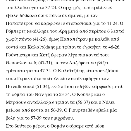
του Σλούκα για το 37-24. Ο αρχηγός των πράσινων
έβαλε δύσκολο σουτ πάνω σε άμυνα, με τον
Παπαπέτρου να καρφώνει εντυπωσιακά για το 41-24. Ο
Ρόμπερτς ξεκόλλησε τον Άρη μετά από περίπου 6 λεπτά
χωρίς πόντο (41-26), όμως Παπαπέτρου με καλάθι από
κοντά και Καλαϊτζάκης με τρίποντο έγραψαν το 46-26.
Γούντμπερι και Χοτζ έφεραν λίγο πιο κοντά τους
Θεσσαλονικείς (47-31), με τον Λαζέφσκι να βάζει
τρίποντο για το 47-34. Ο Καλαϊτζάκης στο τρανζίσιον
και ο Γκραντ στο ποστ έδωσαν απάντηση για τον
Παναθηναϊκό (51-34), ενώ ο Γιουρτσεβέν κάρφωσε μετά
τη λόμπα του Ναν για το 53-34. Ο Κούπερ και ο
Μπράουν αντάλλαξαν τρίποντα (56-37) και ο Νόλεϊ
μείωσε από κοντά σε 56-39. Ο Γιουρτσεβέν έβαλε μία
βολή για το 57-39 του ημιχρόνου.
Στο δεύτερο μέρος, ο Οσμάν σκόραρε από μέση