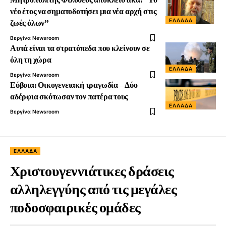
νέο έτος να σηματοδοτήσει μια νέα αρχή στις
ΕΛΛΆΔΑ
ζωές όλων”
Βεργίνα Newsroom
Αυτά είναι τα στρατόπεδα που κλείνουν σε
όλη τη χώρα
ΕΛΛΆΔΑ
Βεργίνα Newsroom
Εύβοια: Οικογενειακή τραγωδία – Δύο
αδέρφια σκότωσαν τον πατέρα τους
ΕΛΛΆΔΑ
Βεργίνα Newsroom
ΕΛΛΆΔΑ
Χριστουγεννιάτικες δράσεις
αλληλεγγύης από τις μεγάλες
ποδοσφαιρικές ομάδες