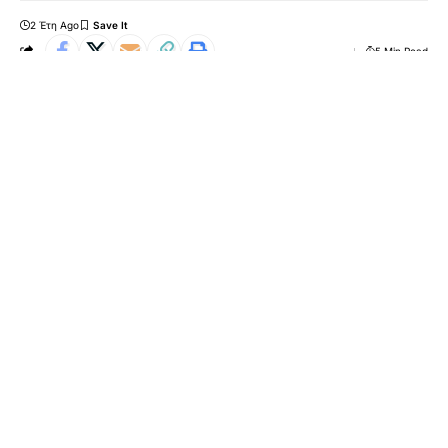
2 Έτη Ago
5 Min Read
[ad_1]
Μέσα στις γιορτές πολλές είναι οι ομάδες ποδοσφαίρου
που συμμετέχουν σε φιλανθρωπικές δράσεις,
προσφέροντας βοήθεια με τον δικό τους μοναδικό τρόπο,
ενισχύοντας έτσι το κοινωνικό τους έργο. Τα