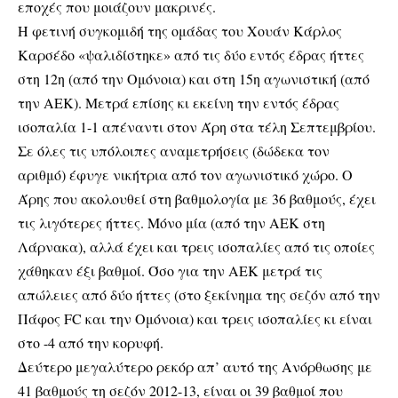
εποχές που μοιάζουν μακρινές.
Η φετινή συγκομιδή της ομάδας του Χουάν Κάρλος
Καρσέδο «ψαλιδίστηκε» από τις δύο εντός έδρας ήττες
στη 12η (από την Ομόνοια) και στη 15η αγωνιστική (από
την ΑΕΚ). Μετρά επίσης κι εκείνη την εντός έδρας
ισοπαλία 1-1 απέναντι στον Άρη στα τέλη Σεπτεμβρίου.
Σε όλες τις υπόλοιπες αναμετρήσεις (δώδεκα τον
αριθμό) έφυγε νικήτρια από τον αγωνιστικό χώρο. Ο
Άρης που ακολουθεί στη βαθμολογία με 36 βαθμούς, έχει
τις λιγότερες ήττες. Μόνο μία (από την ΑΕΚ στη
Λάρνακα), αλλά έχει και τρεις ισοπαλίες από τις οποίες
χάθηκαν έξι βαθμοί. Όσο για την ΑΕΚ μετρά τις
απώλειες από δύο ήττες (στο ξεκίνημα της σεζόν από την
Πάφος FC και την Ομόνοια) και τρεις ισοπαλίες κι είναι
στο -4 από την κορυφή.
Δεύτερο μεγαλύτερο ρεκόρ απ’ αυτό της Ανόρθωσης με
41 βαθμούς τη σεζόν 2012-13, είναι οι 39 βαθμοί που