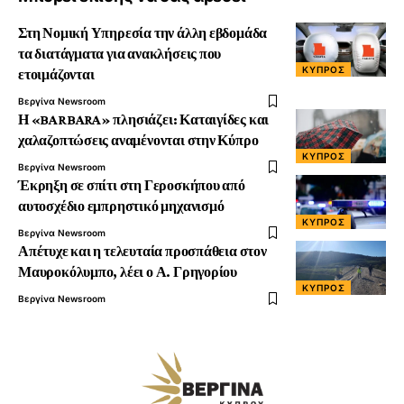
Στη Νομική Υπηρεσία την άλλη εβδομάδα
τα διατάγματα για ανακλήσεις που
ΚΎΠΡΟΣ
ετοιμάζονται
Βεργίνα Newsroom
Η «BARBARA» πλησιάζει: Καταιγίδες και
χαλαζοπτώσεις αναμένονται στην Κύπρο
ΚΎΠΡΟΣ
Βεργίνα Newsroom
Έκρηξη σε σπίτι στη Γεροσκήπου από
αυτοσχέδιο εμπρηστικό μηχανισμό
ΚΎΠΡΟΣ
Βεργίνα Newsroom
Απέτυχε και η τελευταία προσπάθεια στον
Μαυροκόλυμπο, λέει ο Α. Γρηγορίου
ΚΎΠΡΟΣ
Βεργίνα Newsroom