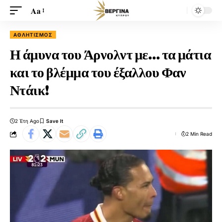
Aa
ΑΘΛΗΤΙΣΜΌΣ
Η άμυνα του Άρνολντ με… τα μάτια
και το βλέμμα του έξαλλου Φαν
Ντάικ!
2 Έτη Ago
2 Min Read