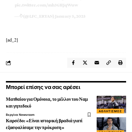
pic.twitter.com/mh3GHJqWuw
— ⥁ (@LFC_ERYAN)
January 5, 2025
[ad_2]
Μπορεί επίσης να σας αρέσει
Ματθαίου για Ομόνοια, το μέλλον του Ναμ
και γηπεδικό
ΑΘΛΗΤΙΣΜΌΣ
Βεργίνα Newsroom
Καρσέδο: «Είναι ιστορική βραδιά γιατί
εξασφαλίσαμε την πρόκριση»