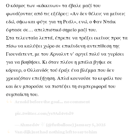
Ο κόσμος των «κόκκινων» τα έβαλε μαζί του
φωνάζοντας από τις εξέδρες: «Αν δεν θέλεις να μείνεις
εδώ, σήκω και φύγε για τη Ρεάλ», ενώ, ο Φαν Ντάικ
έφτασε σε… απελπιστικό σημείο μαζί του.
Στα τελευταία λεπτά, έπρεπε να τρέξει εκείνος προς τα
πίσω να καλύψει χώρο σε επικίνδυνη αντεπίθεση της
Γιουνάιτεντ, με τον Άρνολντ ν’ αργεί πολύ να γυρίσει
για να βοηθήσει. Κι όταν πλέον η μπάλα βγήκε σε
κόρνερ, ο Ολλανδός τού έριξε ένα βλέμμα που δεν
χρειαζόταν επεξήγηση. Απλά κουνούσε το κεφάλι του
και δεν μπορούσε να πιστέψει τη συμπεριφορά του
συμπαίκτη του.
Arnold before the goal… no comment
pic.twitter.com/ys9Ad4v6d9
— Ahmedóv
(@futballooc)
January 5, 2025
Van dijk just had nothing left to say to him