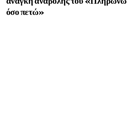
ανάγκη αναβολής του «Πληρώνω
όσο πετώ»
2 Έτη Ago
2 Min Read
[ad_1]