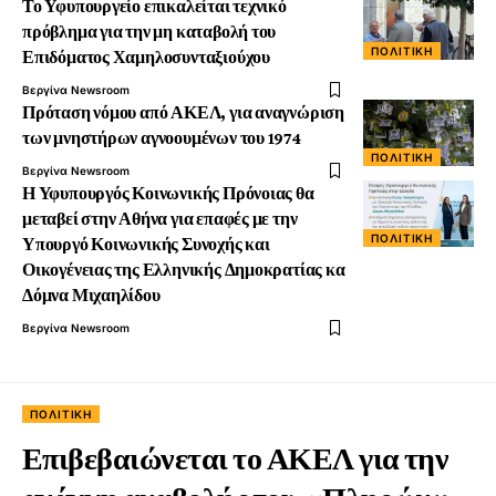
Το Υφυπουργείο επικαλείται τεχνικό
πρόβλημα για την μη καταβολή του
ΠΟΛΙΤΙΚΉ
Επιδόματος Χαμηλοσυνταξιούχου
Βεργίνα Newsroom
Πρόταση νόμου από ΑΚΕΛ, για αναγνώριση
των μνηστήρων αγνοουμένων του 1974
ΠΟΛΙΤΙΚΉ
Βεργίνα Newsroom
Η Υφυπουργός Κοινωνικής Πρόνοιας θα
μεταβεί στην Αθήνα για επαφές με την
ΠΟΛΙΤΙΚΉ
Υπουργό Κοινωνικής Συνοχής και
Οικογένειας της Ελληνικής Δημοκρατίας κα
Δόμνα Μιχαηλίδου
Βεργίνα Newsroom
ΠΟΛΙΤΙΚΉ
Επιβεβαιώνεται το ΑΚΕΛ για την