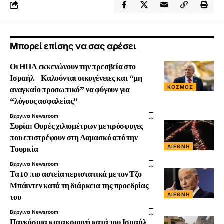
Μπορεί επίσης να σας αρέσει
Οι ΗΠΑ εκκενώνουν την πρεσβεία στο
Ισραήλ – Καλούνται οικογένειες και “μη
ΚΟΣΜΟΣ
αναγκαίο προσωπικό” να φύγουν για
“λόγους ασφαλείας”
Βεργίνα Newsroom
Συρία: Ουρές χιλιομέτρων με πρόσφυγες
που επιστρέφουν στη Δαμασκό από την
ΔΙΕΘΝΉ
Τουρκία
Βεργίνα Newsroom
Τα 10 πιο αστεία περιστατικά με τον Τζο
Μπάιντεν κατά τη διάρκεια της προεδρίας
ΔΙΕΘΝΉ
του
Βεργίνα Newsroom
Παγκόσμια κατακραυγή κατά του Ισραήλ