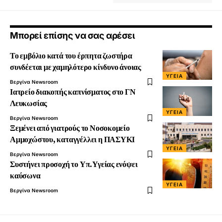
Μπορεί επίσης να σας αρέσει
Το εμβόλιο κατά του έρπητα ζωστήρα
συνδέεται με χαμηλότερο κίνδυνο άνοιας
ΥΓΕΊΑ
Βεργίνα Newsroom
Ιατρείο διακοπής καπνίσματος στο ΓΝ
Λευκωσίας
ΥΓΕΊΑ
Βεργίνα Newsroom
Ξεμένει από γιατρούς το Νοσοκομείο
Αμμοχώστου, καταγγέλλει η ΠΑΣΥΚΙ
ΥΓΕΊΑ
Βεργίνα Newsroom
Συστήνει προσοχή το Υπ.Υγείας ενόψει
καύσωνα
ΥΓΕΊΑ
Βεργίνα Newsroom