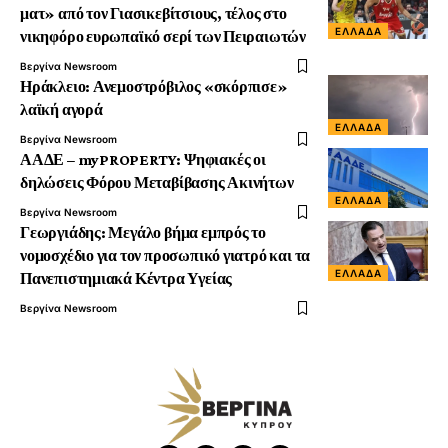
ματ» από τον Γιασικεβίτσιους, τέλος στο
ΕΛΛΆΔΑ
νικηφόρο ευρωπαϊκό σερί των Πειραιωτών
Βεργίνα Newsroom
Ηράκλειο: Ανεμοστρόβιλος «σκόρπισε»
λαϊκή αγορά
ΕΛΛΆΔΑ
Βεργίνα Newsroom
ΑΑΔΕ – myPROPERTY: Ψηφιακές οι
δηλώσεις Φόρου Μεταβίβασης Ακινήτων
ΕΛΛΆΔΑ
Βεργίνα Newsroom
Γεωργιάδης: Μεγάλο βήμα εμπρός το
νομοσχέδιο για τον προσωπικό γιατρό και τα
ΕΛΛΆΔΑ
Πανεπιστημιακά Κέντρα Υγείας
Βεργίνα Newsroom